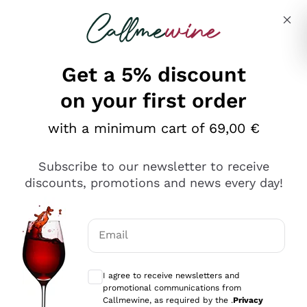
Skip to content
Describe what you are looking for
Get a 5% discount
on your first order
Ottimo
with a minimum cart of 69,00 €
4,5
/5
2.567
Subscribe to our newsletter to receive
recensioni
discounts, promotions and news every day!
Le nostre recensioni a 4 e 5 stelle.
Clicca qui per leggerle tutte >
Email
Precedente
Successivo
Optional consents to receive communicat
I agree to receive newsletters and
Ieri
promotional communications from
Ottimo servizio!
Callmewine, as required by the .
Privacy