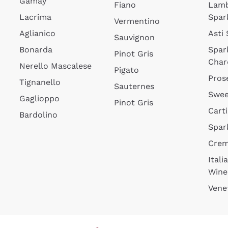
Gamay
Fiano
Lam
Lacrima
Spar
Vermentino
Aglianico
Asti
Sauvignon
Bonarda
Spar
Pinot Gris
Char
Nerello Mascalese
Pigato
Pros
Tignanello
Sauternes
Swee
Gaglioppo
Pinot Gris
Cart
Bardolino
Spar
Cre
Itali
Wine
Vene