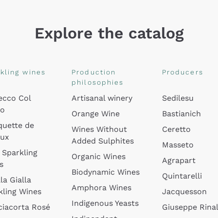
Explore the catalog
kling wines
Production
Producers
philosophies
ecco Col
Artisanal winery
Sedilesu
do
Orange Wine
Bastianich
quette de
Wines Without
Ceretto
oux
Added Sulphites
Masseto
 Sparkling
Organic Wines
Agrapart
s
Biodynamic Wines
Quintarelli
la Gialla
Amphora Wines
kling Wines
Jacquesson
Indigenous Yeasts
ciacorta Rosé
Giuseppe Rinal