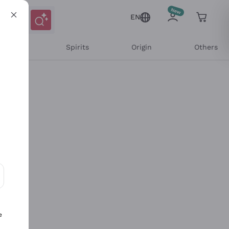
EN
l Wines
Spirits
Origin
Others
ons and personalized offers
e