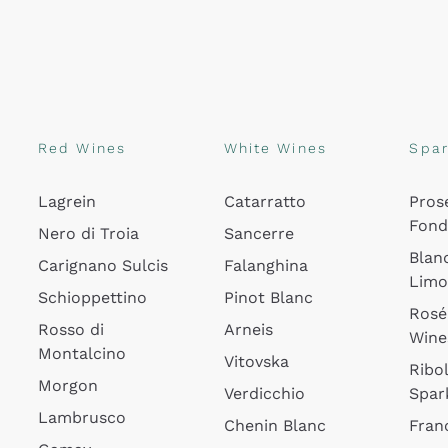
Red Wines
White Wines
Spar
Lagrein
Catarratto
Pros
Fon
Nero di Troia
Sancerre
Blan
Carignano Sulcis
Falanghina
Lim
Schioppettino
Pinot Blanc
Rosé
Rosso di
Arneis
Wine
Montalcino
Vitovska
Ribol
Morgon
Verdicchio
Spar
Lambrusco
Chenin Blanc
Fran