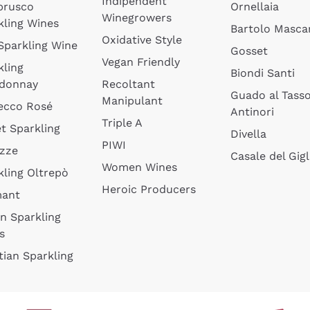
Indipendent
brusco
Ornellaia
Winegrowers
kling Wines
Bartolo Mascar
Oxidative Style
 Sparkling Wine
Gosset
Vegan Friendly
kling
Biondi Santi
donnay
Recoltant
Guado al Tass
Manipulant
ecco Rosé
Antinori
Triple A
t Sparkling
Divella
PIWI
izze
Casale del Gigl
Women Wines
kling Oltrepò
Heroic Producers
mant
an Sparkling
s
tian Sparkling