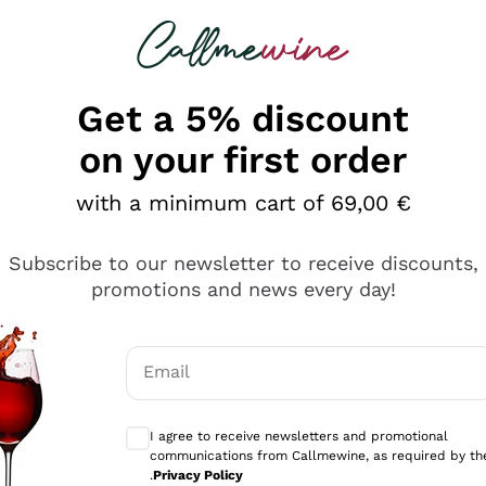
 looking for
Champagne
Sparkling Wines
Al
Get a 5% discount
on your first order
with a minimum cart of 69,00 €
Subscribe to our newsletter to receive discounts,
promotions and news every day!
Email
Optional consents to receive communicati
I agree to receive newsletters and promotional
communications from Callmewine, as required by th
.
Privacy Policy