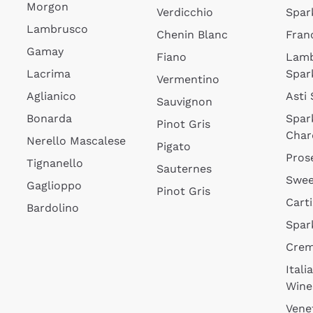
Morgon
Verdicchio
Spar
Lambrusco
Chenin Blanc
Fran
Gamay
Fiano
Lam
Lacrima
Spar
Vermentino
Aglianico
Asti
Sauvignon
Bonarda
Spar
Pinot Gris
Char
Nerello Mascalese
Pigato
Pros
Tignanello
Sauternes
Swee
Gaglioppo
Pinot Gris
Cart
Bardolino
Spar
Cre
Itali
Wine
Vene