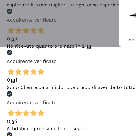
esplorare li trovo migliori. In ogni caso esperienza buo
Acquirente verificato
Oggi
For
Ho ricevuto quanto ordinato in 2 gg
Acquirente verificato
Oggi
Sono Cliente da anni dunque credo di aver detto tutto
Acquirente verificato
Oggi
Affidabili e precisi nelle consegne