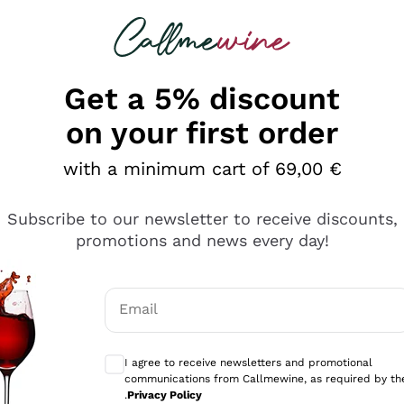
 looking for
Champagne
Sparkling Wines
Al
Get a 5% discount
on your first order
with a minimum cart of 69,00 €
Subscribe to our newsletter to receive discounts,
promotions and news every day!
Email
Optional consents to receive communicati
I agree to receive newsletters and promotional
communications from Callmewine, as required by th
se non è male ma secondo me ci sono alternative che hanno p
.
Privacy Policy