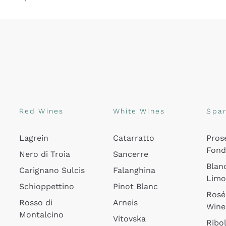
Red Wines
White Wines
Spar
Lagrein
Catarratto
Pros
Fon
Nero di Troia
Sancerre
Blan
Carignano Sulcis
Falanghina
Lim
Schioppettino
Pinot Blanc
Rosé
Rosso di
Arneis
Wine
Montalcino
Vitovska
Ribol