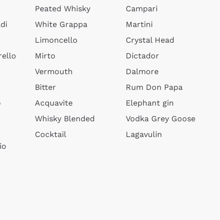
Peated Whisky
Campari
di
White Grappa
Martini
Limoncello
Crystal Head
ello
Mirto
Dictador
Vermouth
Dalmore
Bitter
Rum Don Papa
o
Acquavite
Elephant gin
Whisky Blended
Vodka Grey Goose
Cocktail
Lagavulin
io