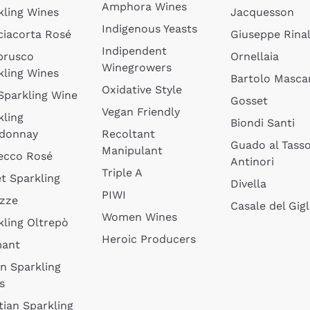
Amphora Wines
kling Wines
Jacquesson
Indigenous Yeasts
ciacorta Rosé
Giuseppe Rinal
Indipendent
brusco
Ornellaia
Winegrowers
kling Wines
Bartolo Mascar
Oxidative Style
 Sparkling Wine
Gosset
Vegan Friendly
kling
Biondi Santi
donnay
Recoltant
Guado al Tass
Manipulant
ecco Rosé
Antinori
Triple A
t Sparkling
Divella
PIWI
izze
Casale del Gigl
Women Wines
kling Oltrepò
Heroic Producers
mant
an Sparkling
s
tian Sparkling