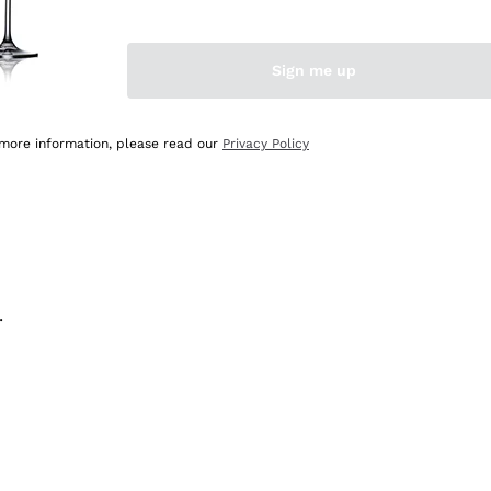
na e lo consiglio! 👍
Sign me up
 more information, please read our
Privacy Policy
.