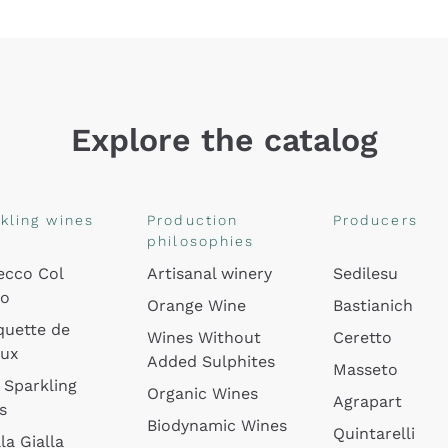
Explore the catalog
kling wines
Production
Producers
philosophies
ecco Col
Artisanal winery
Sedilesu
do
Orange Wine
Bastianich
quette de
Wines Without
Ceretto
oux
Added Sulphites
Masseto
 Sparkling
Organic Wines
Agrapart
s
Biodynamic Wines
Quintarelli
la Gialla