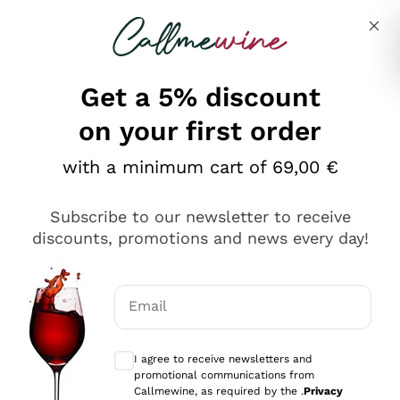
Skip to content
Describe what you are looking for
Get a 5% discount
on your first order
Ottimo
with a minimum cart of 69,00 €
4,5
/5
2.566
Subscribe to our newsletter to receive
recensioni
discounts, promotions and news every day!
Le nostre recensioni a 4 e 5 stelle.
Clicca qui per leggerle tutte >
Email
Precedente
Successivo
Optional consents to receive communicat
I agree to receive newsletters and
Oggi
promotional communications from
Ordine tutto ok, niente da dire a riguardo. Il sito in se
Callmewine, as required by the .
Privacy