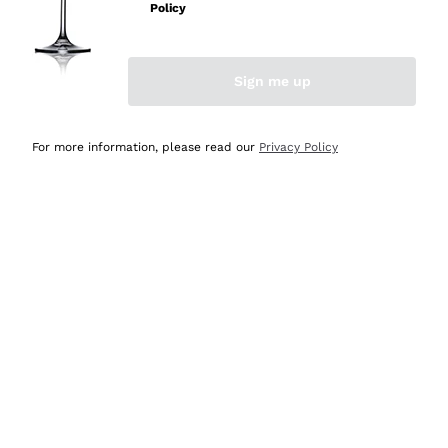
velocissima
Policy
Acquirente verificato
Sign me up
Ieri
Perfetti e attenti al cliente
For more information, please read our
Privacy Policy
Acquirente verificato
Ieri
Semplice nell'uso, puntuali e veloci.
Acquirente verificato
Ieri
Ottima come sempre!