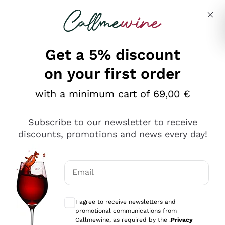
Skip to content
Describe what you are looking for
Get a 5% discount
on your first order
Ottimo
with a minimum cart of 69,00 €
4,5
/5
2.552
Subscribe to our newsletter to receive
recensioni
discounts, promotions and news every day!
Le nostre recensioni a 4 e 5 stelle.
Clicca qui per leggerle tutte >
Email
Precedente
Successivo
Optional consents to receive communicat
I agree to receive newsletters and
Oggi
promotional communications from
Ottima facilità di acquisto sul sito e consegna
Callmewine, as required by the .
Privacy