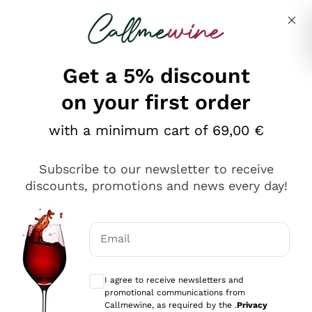
Skip to content
Describe what you are looking for
Get a 5% discount
on your first order
Ottimo
with a minimum cart of 69,00 €
4,5
/5
2.559
Subscribe to our newsletter to receive
recensioni
discounts, promotions and news every day!
Le nostre recensioni a 4 e 5 stelle.
Clicca qui per leggerle tutte >
Email
Precedente
Successivo
Optional consents to receive communicat
I agree to receive newsletters and
Oggi
promotional communications from
Il catalogo offre moltissime possibilità di scelta tra tanti
Callmewine, as required by the .
Privacy