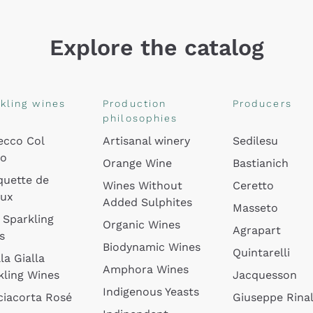
Explore the catalog
kling wines
Production
Producers
philosophies
ecco Col
Artisanal winery
Sedilesu
do
Orange Wine
Bastianich
quette de
Wines Without
Ceretto
oux
Added Sulphites
Masseto
 Sparkling
Organic Wines
Agrapart
s
Biodynamic Wines
Quintarelli
la Gialla
Amphora Wines
kling Wines
Jacquesson
Indigenous Yeasts
ciacorta Rosé
Giuseppe Rinal