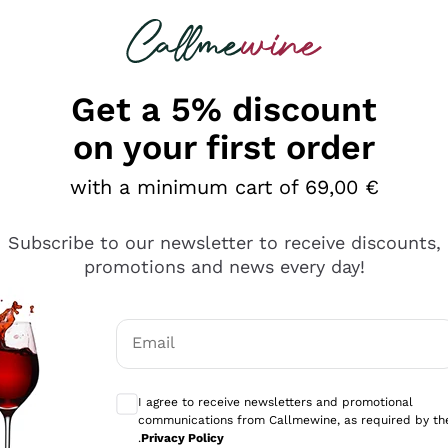
 looking for
Champagne
Sparkling Wines
Al
Get a 5% discount
on your first order
with a minimum cart of 69,00 €
Subscribe to our newsletter to receive discounts,
promotions and news every day!
Email
Optional consents to receive communicati
I agree to receive newsletters and promotional
communications from Callmewine, as required by th
sima
.
Privacy Policy