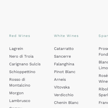
Red Wines
White Wines
Spar
Lagrein
Catarratto
Pros
Fon
Nero di Troia
Sancerre
Blan
Carignano Sulcis
Falanghina
Lim
Schioppettino
Pinot Blanc
Rosé
Rosso di
Arneis
Wine
Montalcino
Vitovska
Ribol
Morgon
Verdicchio
Spar
Lambrusco
Chenin Blanc
Fran