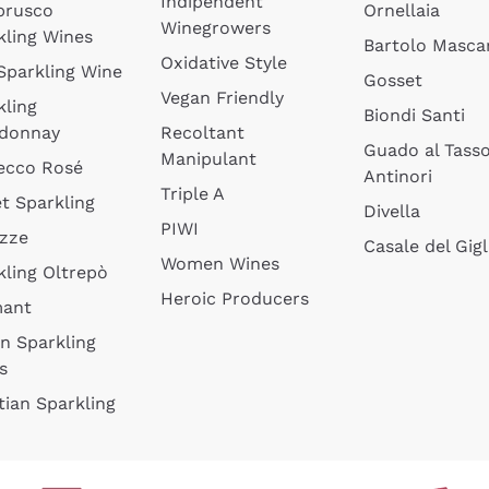
Indipendent
brusco
Ornellaia
Winegrowers
kling Wines
Bartolo Mascar
Oxidative Style
 Sparkling Wine
Gosset
Vegan Friendly
kling
Biondi Santi
donnay
Recoltant
Guado al Tass
Manipulant
ecco Rosé
Antinori
Triple A
t Sparkling
Divella
PIWI
izze
Casale del Gigl
Women Wines
kling Oltrepò
Heroic Producers
mant
an Sparkling
s
tian Sparkling