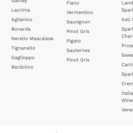
Gamay
Fiano
Lam
Lacrima
Spar
Vermentino
Aglianico
Asti
Sauvignon
Bonarda
Spar
Pinot Gris
Char
Nerello Mascalese
Pigato
Pros
Tignanello
Sauternes
Swee
Gaglioppo
Pinot Gris
Cart
Bardolino
Spar
Cre
Itali
Wine
Vene