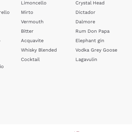
Limoncello
Crystal Head
ello
Mirto
Dictador
Vermouth
Dalmore
Bitter
Rum Don Papa
o
Acquavite
Elephant gin
Whisky Blended
Vodka Grey Goose
Cocktail
Lagavulin
io