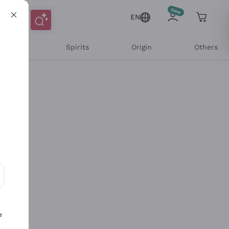
EN
l Wines
Spirits
Origin
Others
ons and personalized offers
e