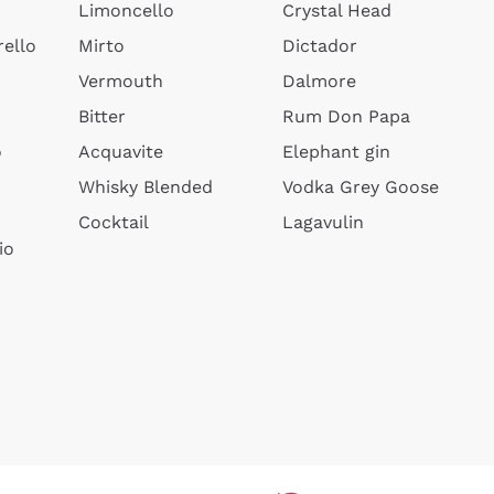
Limoncello
Crystal Head
ello
Mirto
Dictador
Vermouth
Dalmore
Bitter
Rum Don Papa
o
Acquavite
Elephant gin
Whisky Blended
Vodka Grey Goose
Cocktail
Lagavulin
io