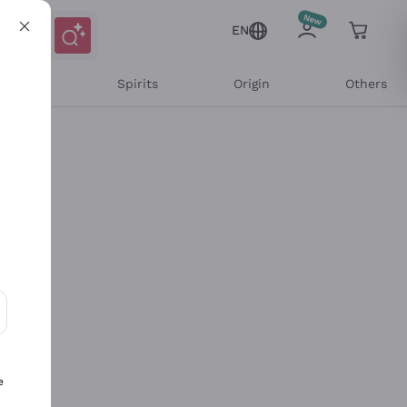
EN
l Wines
Spirits
Origin
Others
ons and personalized offers
e