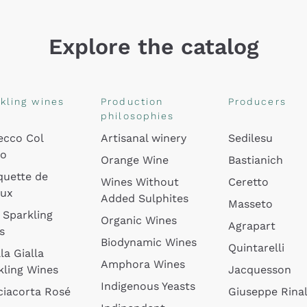
Explore the catalog
kling wines
Production
Producers
philosophies
ecco Col
Artisanal winery
Sedilesu
do
Orange Wine
Bastianich
quette de
Wines Without
Ceretto
oux
Added Sulphites
Masseto
 Sparkling
Organic Wines
Agrapart
s
Biodynamic Wines
Quintarelli
la Gialla
Amphora Wines
kling Wines
Jacquesson
Indigenous Yeasts
ciacorta Rosé
Giuseppe Rinal