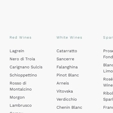
Red Wines
White Wines
Spar
Lagrein
Catarratto
Pros
Fon
Nero di Troia
Sancerre
Blan
Carignano Sulcis
Falanghina
Lim
Schioppettino
Pinot Blanc
Rosé
Rosso di
Arneis
Wine
Montalcino
Vitovska
Ribol
Morgon
Verdicchio
Spar
Lambrusco
Chenin Blanc
Fran