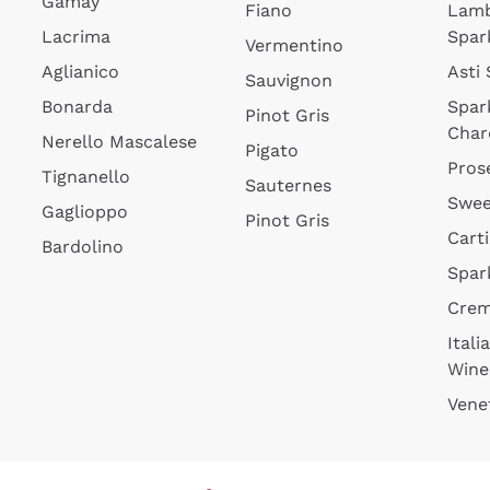
Gamay
Fiano
Lam
Lacrima
Spar
Vermentino
Aglianico
Asti
Sauvignon
Bonarda
Spar
Pinot Gris
Char
Nerello Mascalese
Pigato
Pros
Tignanello
Sauternes
Swee
Gaglioppo
Pinot Gris
Cart
Bardolino
Spar
Cre
Itali
Wine
Vene