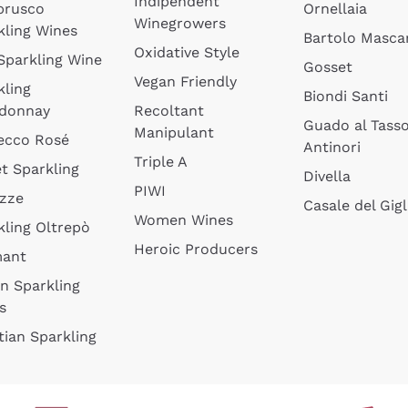
Indipendent
brusco
Ornellaia
Winegrowers
kling Wines
Bartolo Mascar
Oxidative Style
 Sparkling Wine
Gosset
Vegan Friendly
kling
Biondi Santi
donnay
Recoltant
Guado al Tass
Manipulant
ecco Rosé
Antinori
Triple A
t Sparkling
Divella
PIWI
izze
Casale del Gigl
Women Wines
kling Oltrepò
Heroic Producers
mant
an Sparkling
s
tian Sparkling