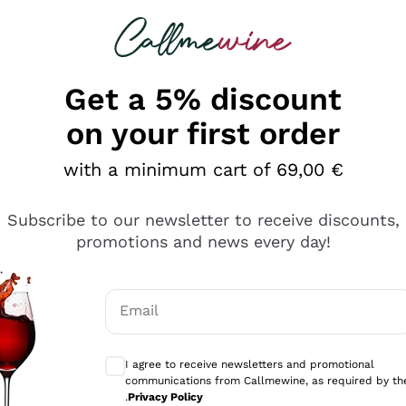
 looking for
Champagne
Sparkling Wines
Al
Get a 5% discount
on your first order
with a minimum cart of 69,00 €
Subscribe to our newsletter to receive discounts,
promotions and news every day!
Email
Optional consents to receive communicati
I agree to receive newsletters and promotional
communications from Callmewine, as required by th
sima
.
Privacy Policy