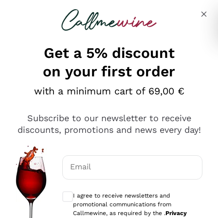
Skip to content
Describe what you are looking for
Get a 5% discount
on your first order
Ottimo
with a minimum cart of 69,00 €
4,5
/5
2.559
Subscribe to our newsletter to receive
recensioni
discounts, promotions and news every day!
Le nostre recensioni a 4 e 5 stelle.
Clicca qui per leggerle tutte >
Email
Precedente
Successivo
Optional consents to receive communicat
I agree to receive newsletters and
Oggi
promotional communications from
Il catalogo offre moltissime possibilità di scelta tra tanti
Callmewine, as required by the .
Privacy