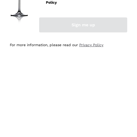
professionalità
Policy
Acquirente verificato
Sign me up
Ieri
Seri affidabili
For more information, please read our
Privacy Policy
Acquirente verificato
Ieri
Il catalogo offre moltissime possibilità di scelta tra tanti
prodotti diversi e con un ampio range di prezzo. Le
indicazioni dei consulenti sono estremamente chiare e
conformi alle caratteristiche dei prodotti acquistati
Acquirente verificato