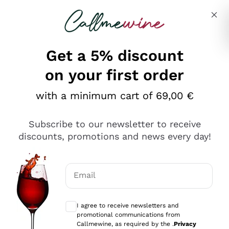
Skip to content
Describe what you are looking for
Get a 5% discount
on your first order
Ottimo
with a minimum cart of 69,00 €
4,5
/5
2.561
Subscribe to our newsletter to receive
recensioni
discounts, promotions and news every day!
Le nostre recensioni a 4 e 5 stelle.
Clicca qui per leggerle tutte >
Email
Precedente
Successivo
Optional consents to receive communicat
I agree to receive newsletters and
Oggi
promotional communications from
Acquisto semplice nelle modalità, gestito con rapidità e
Callmewine, as required by the .
Privacy