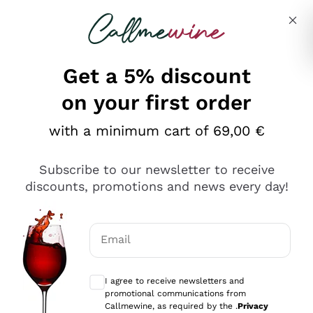
Skip to content
Describe what you are looking for
Get a 5% discount
on your first order
Ottimo
with a minimum cart of 69,00 €
4,5
/5
2.567
Subscribe to our newsletter to receive
recensioni
discounts, promotions and news every day!
Le nostre recensioni a 4 e 5 stelle.
Clicca qui per leggerle tutte >
Email
Precedente
Successivo
Optional consents to receive communicat
I agree to receive newsletters and
Ieri
promotional communications from
Ottimo servizio!
Callmewine, as required by the .
Privacy