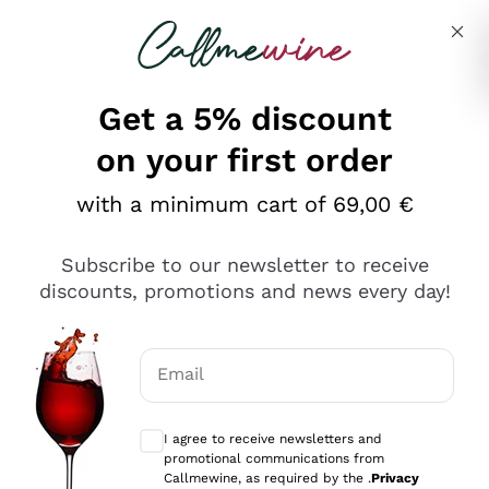
Skip to content
Describe what you are looking for
Get a 5% discount
on your first order
Ottimo
with a minimum cart of 69,00 €
4,5
/5
2.559
Subscribe to our newsletter to receive
recensioni
discounts, promotions and news every day!
Le nostre recensioni a 4 e 5 stelle.
Clicca qui per leggerle tutte >
Email
Precedente
Successivo
Optional consents to receive communicat
I agree to receive newsletters and
Oggi
promotional communications from
Il catalogo offre moltissime possibilità di scelta tra tanti
Callmewine, as required by the .
Privacy