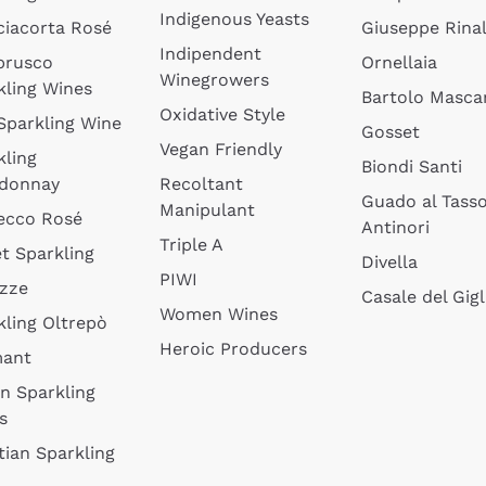
Indigenous Yeasts
ciacorta Rosé
Giuseppe Rinal
Indipendent
brusco
Ornellaia
Winegrowers
kling Wines
Bartolo Mascar
Oxidative Style
 Sparkling Wine
Gosset
Vegan Friendly
kling
Biondi Santi
donnay
Recoltant
Guado al Tass
Manipulant
ecco Rosé
Antinori
Triple A
t Sparkling
Divella
PIWI
izze
Casale del Gigl
Women Wines
kling Oltrepò
Heroic Producers
mant
an Sparkling
s
tian Sparkling