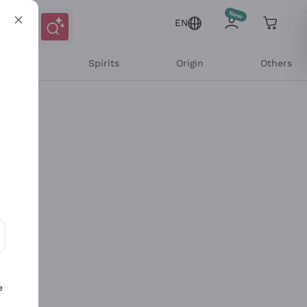
EN
l Wines
Spirits
Origin
Others
ons and personalized offers
e