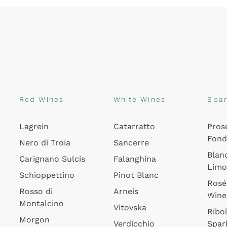
Red Wines
White Wines
Spar
Lagrein
Catarratto
Pros
Fon
Nero di Troia
Sancerre
Blan
Carignano Sulcis
Falanghina
Lim
Schioppettino
Pinot Blanc
Rosé
Rosso di
Arneis
Wine
Montalcino
Vitovska
Ribol
Morgon
Verdicchio
Spar