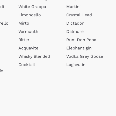
di
White Grappa
Martini
Limoncello
Crystal Head
ello
Mirto
Dictador
Vermouth
Dalmore
Bitter
Rum Don Papa
o
Acquavite
Elephant gin
Whisky Blended
Vodka Grey Goose
Cocktail
Lagavulin
io