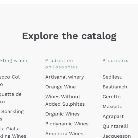
Explore the catalog
kling wines
Production
Producers
philosophies
ecco Col
Artisanal winery
Sedilesu
do
Orange Wine
Bastianich
quette de
Wines Without
Ceretto
oux
Added Sulphites
Masseto
 Sparkling
Organic Wines
Agrapart
s
Biodynamic Wines
Quintarelli
la Gialla
Amphora Wines
kling Wines
Jacquesson