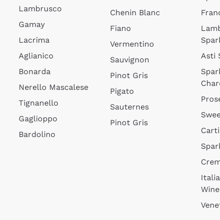
Lambrusco
Chenin Blanc
Fran
Gamay
Fiano
Lam
Lacrima
Spar
Vermentino
Aglianico
Asti
Sauvignon
Bonarda
Spar
Pinot Gris
Char
Nerello Mascalese
Pigato
Pros
Tignanello
Sauternes
Swee
Gaglioppo
Pinot Gris
Cart
Bardolino
Spar
Cre
Itali
Wine
Vene