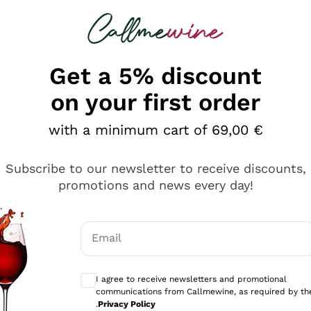
 looking for
Champagne
Sparkling Wines
Al
Get a 5% discount
on your first order
with a minimum cart of 69,00 €
Subscribe to our newsletter to receive discounts,
promotions and news every day!
Email
Optional consents to receive communicati
I agree to receive newsletters and promotional
communications from Callmewine, as required by th
e professionalità
.
Privacy Policy