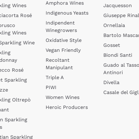
Amphora Wines
kling Wines
Jacquesson
Indigenous Yeasts
ciacorta Rosé
Giuseppe Rinal
Indipendent
brusco
Ornellaia
Winegrowers
kling Wines
Bartolo Mascar
Oxidative Style
 Sparkling Wine
Gosset
Vegan Friendly
kling
Biondi Santi
donnay
Recoltant
Guado al Tass
Manipulant
ecco Rosé
Antinori
Triple A
t Sparkling
Divella
PIWI
izze
Casale del Gigl
Women Wines
kling Oltrepò
Heroic Producers
mant
an Sparkling
s
tian Sparkling