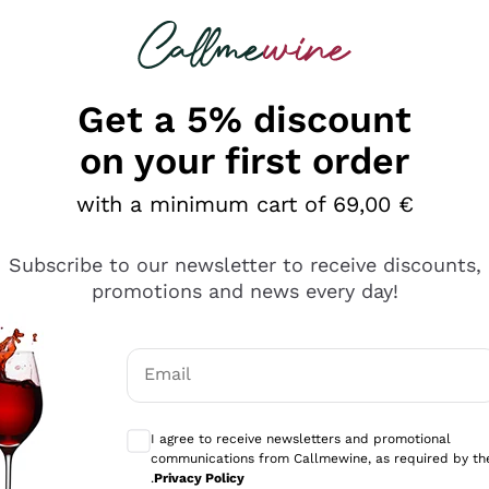
 looking for
Champagne
Sparkling Wines
Al
Get a 5% discount
on your first order
with a minimum cart of 69,00 €
Subscribe to our newsletter to receive discounts,
promotions and news every day!
Email
Optional consents to receive communicati
I agree to receive newsletters and promotional
communications from Callmewine, as required by th
se non è male ma secondo me ci sono alternative che hanno p
.
Privacy Policy