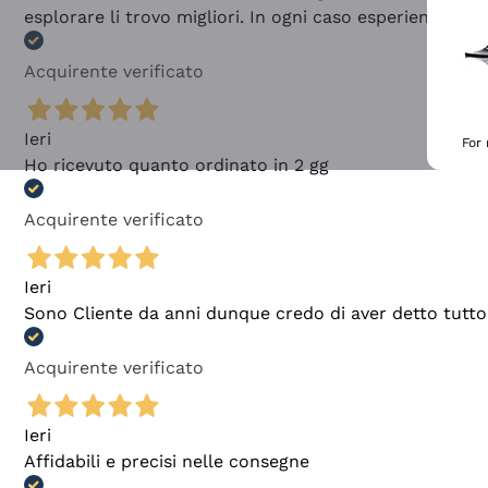
esplorare li trovo migliori. In ogni caso esperienza buo
Acquirente verificato
Ieri
For
Ho ricevuto quanto ordinato in 2 gg
Acquirente verificato
Ieri
Sono Cliente da anni dunque credo di aver detto tutto
Acquirente verificato
Ieri
Affidabili e precisi nelle consegne