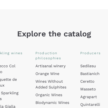
Explore the catalog
kling wines
Production
Producers
philosophies
ecco Col
Artisanal winery
Sedilesu
do
Orange Wine
Bastianich
quette de
Wines Without
Ceretto
oux
Added Sulphites
Masseto
 Sparkling
Organic Wines
Agrapart
s
Biodynamic Wines
Quintarelli
la Gialla