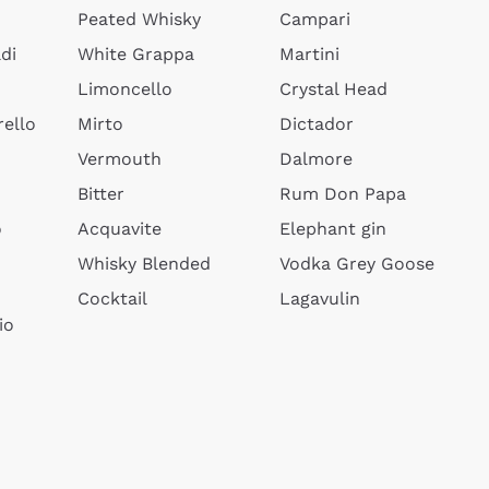
Peated Whisky
Campari
di
White Grappa
Martini
Limoncello
Crystal Head
ello
Mirto
Dictador
Vermouth
Dalmore
Bitter
Rum Don Papa
o
Acquavite
Elephant gin
Whisky Blended
Vodka Grey Goose
Cocktail
Lagavulin
io