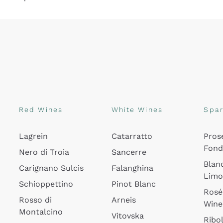
Red Wines
White Wines
Spar
Lagrein
Catarratto
Pros
Fon
Nero di Troia
Sancerre
Blan
Carignano Sulcis
Falanghina
Lim
Schioppettino
Pinot Blanc
Rosé
Rosso di
Arneis
Wine
Montalcino
Vitovska
Ribol