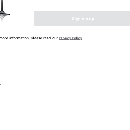
na e lo consiglio! 👍
Sign me up
 more information, please read our
Privacy Policy
.