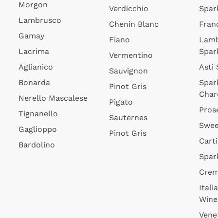
Morgon
Verdicchio
Spar
Lambrusco
Chenin Blanc
Fran
Gamay
Fiano
Lam
Lacrima
Spar
Vermentino
Aglianico
Asti
Sauvignon
Bonarda
Spar
Pinot Gris
Char
Nerello Mascalese
Pigato
Pros
Tignanello
Sauternes
Swee
Gaglioppo
Pinot Gris
Cart
Bardolino
Spar
Cre
Itali
Wine
Vene