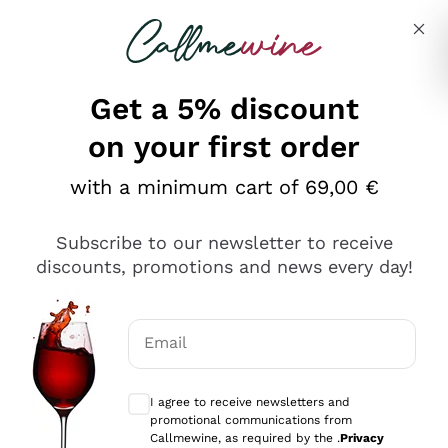
Skip to content
Describe what you are looking for
Get a 5% discount
on your first order
Ottimo
with a minimum cart of 69,00 €
4,5
/5
2.566
Subscribe to our newsletter to receive
recensioni
discounts, promotions and news every day!
Le nostre recensioni a 4 e 5 stelle.
Clicca qui per leggerle tutte >
Email
Precedente
Successivo
Optional consents to receive communicat
I agree to receive newsletters and
Ieri
promotional communications from
Ordine tutto ok, niente da dire a riguardo. Il sito in se
Callmewine, as required by the .
Privacy