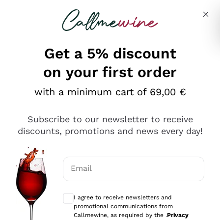
Skip to content
Describe what you are looking for
Get a 5% discount
on your first order
Ottimo
with a minimum cart of 69,00 €
4,5
/5
2.559
Subscribe to our newsletter to receive
recensioni
discounts, promotions and news every day!
Le nostre recensioni a 4 e 5 stelle.
Clicca qui per leggerle tutte >
Email
Precedente
Successivo
Optional consents to receive communicat
I agree to receive newsletters and
Oggi
promotional communications from
Il catalogo offre moltissime possibilità di scelta tra tanti
Callmewine, as required by the .
Privacy