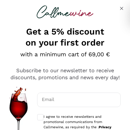
Skip to content
Describe what you are looking for
Get a 5% discount
on your first order
Ottimo
with a minimum cart of 69,00 €
4,5
/5
2.559
Subscribe to our newsletter to receive
recensioni
discounts, promotions and news every day!
Le nostre recensioni a 4 e 5 stelle.
Clicca qui per leggerle tutte >
Email
Precedente
Successivo
Optional consents to receive communicat
I agree to receive newsletters and
Oggi
promotional communications from
Il catalogo offre moltissime possibilità di scelta tra tanti
Callmewine, as required by the .
Privacy