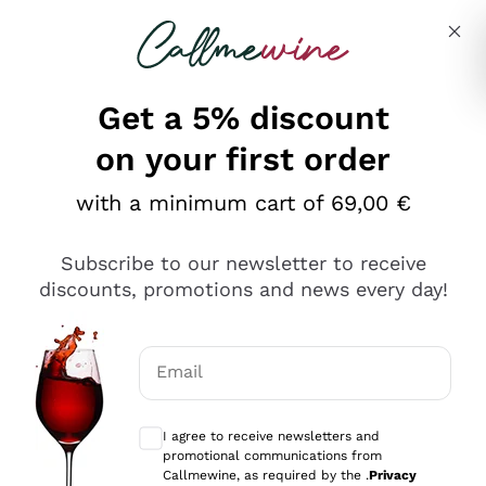
Skip to content
Describe what you are looking for
Get a 5% discount
on your first order
Ottimo
with a minimum cart of 69,00 €
4,5
/5
2.551
Subscribe to our newsletter to receive
recensioni
discounts, promotions and news every day!
Le nostre recensioni a 4 e 5 stelle.
Clicca qui per leggerle tutte >
Email
Precedente
Successivo
Optional consents to receive communicat
I agree to receive newsletters and
Oggi
promotional communications from
Perfetti e attenti al cliente
Callmewine, as required by the .
Privacy