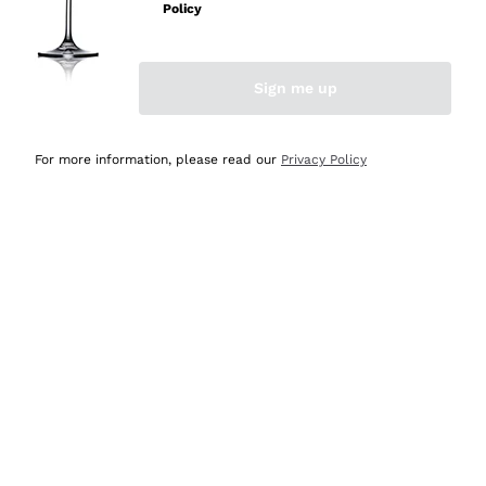
Policy
Acquirente verificato
Sign me up
Ieri
Semplice nell'uso, puntuali e veloci.
For more information, please read our
Privacy Policy
Acquirente verificato
Ieri
Ottima come sempre!
Acquirente verificato
2 Giorni Fa
Buona esperienza
Acquirente verificato