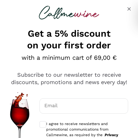
Skip to content
Describe what you are looking for
Get a 5% discount
on your first order
Ottimo
with a minimum cart of 69,00 €
4,5
/5
2.552
Subscribe to our newsletter to receive
recensioni
discounts, promotions and news every day!
Le nostre recensioni a 4 e 5 stelle.
Clicca qui per leggerle tutte >
Email
Precedente
Successivo
Optional consents to receive communicat
I agree to receive newsletters and
Oggi
promotional communications from
Ottima facilità di acquisto sul sito e consegna
Callmewine, as required by the .
Privacy