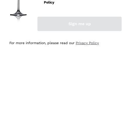
velocissima
Policy
Acquirente verificato
Sign me up
Ieri
Perfetti e attenti al cliente
For more information, please read our
Privacy Policy
Acquirente verificato
2 Giorni Fa
Semplice nell'uso, puntuali e veloci.
Acquirente verificato
2 Giorni Fa
Ottima come sempre!