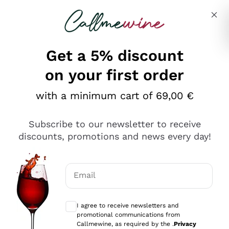
Skip to content
Describe what you are looking for
Get a 5% discount
on your first order
Ottimo
with a minimum cart of 69,00 €
4,5
/5
2.566
Subscribe to our newsletter to receive
recensioni
discounts, promotions and news every day!
Le nostre recensioni a 4 e 5 stelle.
Clicca qui per leggerle tutte >
Email
Precedente
Successivo
Optional consents to receive communicat
I agree to receive newsletters and
Ieri
promotional communications from
Ordine tutto ok, niente da dire a riguardo. Il sito in se
Callmewine, as required by the .
Privacy