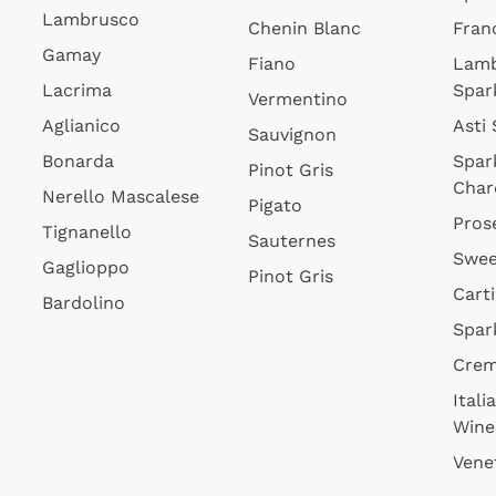
Lambrusco
Chenin Blanc
Fran
Gamay
Fiano
Lam
Lacrima
Spar
Vermentino
Aglianico
Asti
Sauvignon
Bonarda
Spar
Pinot Gris
Char
Nerello Mascalese
Pigato
Pros
Tignanello
Sauternes
Swee
Gaglioppo
Pinot Gris
Cart
Bardolino
Spar
Cre
Itali
Wine
Vene