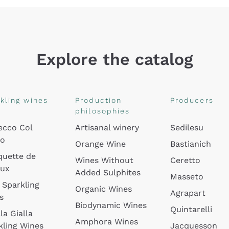
Explore the catalog
kling wines
Production
Producers
philosophies
ecco Col
Artisanal winery
Sedilesu
do
Orange Wine
Bastianich
quette de
Wines Without
Ceretto
oux
Added Sulphites
Masseto
 Sparkling
Organic Wines
Agrapart
s
Biodynamic Wines
Quintarelli
la Gialla
Amphora Wines
kling Wines
Jacquesson