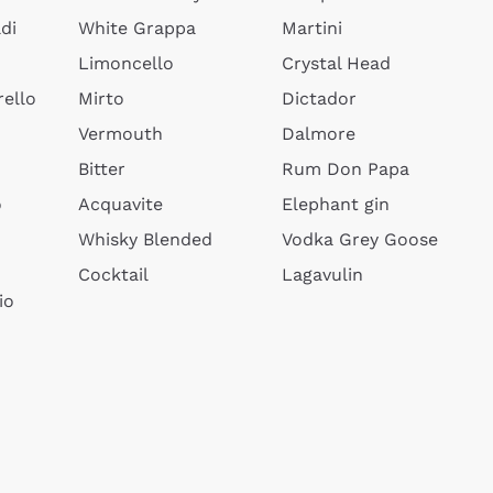
di
White Grappa
Martini
Limoncello
Crystal Head
ello
Mirto
Dictador
Vermouth
Dalmore
Bitter
Rum Don Papa
o
Acquavite
Elephant gin
Whisky Blended
Vodka Grey Goose
Cocktail
Lagavulin
io