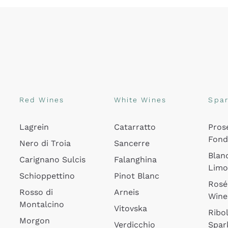
Red Wines
White Wines
Spar
Lagrein
Catarratto
Pros
Fon
Nero di Troia
Sancerre
Blan
Carignano Sulcis
Falanghina
Lim
Schioppettino
Pinot Blanc
Rosé
Rosso di
Arneis
Wine
Montalcino
Vitovska
Ribol
Morgon
Verdicchio
Spar