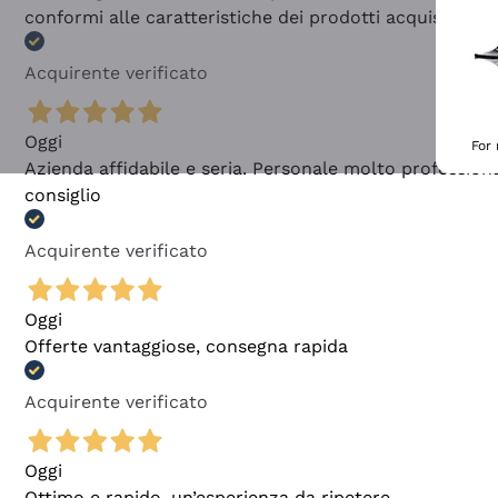
conformi alle caratteristiche dei prodotti acquistati
Acquirente verificato
Oggi
For
Azienda affidabile e seria. Personale molto profession
consiglio
Acquirente verificato
Oggi
Offerte vantaggiose, consegna rapida
Acquirente verificato
Oggi
Ottimo e rapido, un’esperienza da ripetere