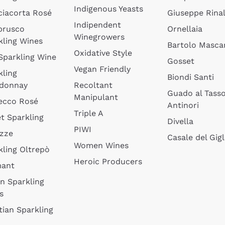
Indigenous Yeasts
ciacorta Rosé
Giuseppe Rinal
Indipendent
brusco
Ornellaia
Winegrowers
kling Wines
Bartolo Mascar
Oxidative Style
 Sparkling Wine
Gosset
Vegan Friendly
kling
Biondi Santi
donnay
Recoltant
Guado al Tass
Manipulant
ecco Rosé
Antinori
Triple A
t Sparkling
Divella
PIWI
izze
Casale del Gigl
Women Wines
kling Oltrepò
Heroic Producers
mant
an Sparkling
s
tian Sparkling