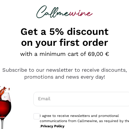
 looking for
Champagne
Sparkling Wines
Al
Get a 5% discount
on your first order
with a minimum cart of 69,00 €
Subscribe to our newsletter to receive discounts,
promotions and news every day!
Email
Optional consents to receive communicati
I agree to receive newsletters and promotional
communications from Callmewine, as required by th
tanti prodotti diversi e con un ampio range di prezzo. Le 
.
Privacy Policy