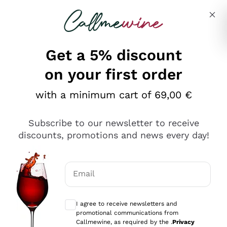
Skip to content
Describe what you are looking for
Get a 5% discount
on your first order
Ottimo
with a minimum cart of 69,00 €
4,5
/5
2.551
Subscribe to our newsletter to receive
recensioni
discounts, promotions and news every day!
Le nostre recensioni a 4 e 5 stelle.
Clicca qui per leggerle tutte >
Email
Precedente
Successivo
Optional consents to receive communicat
I agree to receive newsletters and
Oggi
promotional communications from
Perfetti e attenti al cliente
Callmewine, as required by the .
Privacy