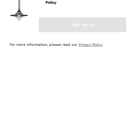
Policy
Acquirente verificato
Sign me up
Ieri
Semplice nell'uso, puntuali e veloci.
For more information, please read our
Privacy Policy
Acquirente verificato
Ieri
Ottima come sempre!
Acquirente verificato
2 Giorni Fa
Buona esperienza
Acquirente verificato