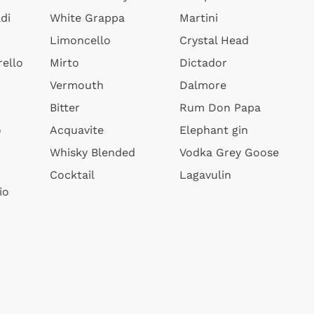
di
White Grappa
Martini
Limoncello
Crystal Head
ello
Mirto
Dictador
Vermouth
Dalmore
Bitter
Rum Don Papa
o
Acquavite
Elephant gin
Whisky Blended
Vodka Grey Goose
Cocktail
Lagavulin
io