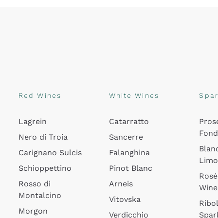
Red Wines
White Wines
Spar
Lagrein
Catarratto
Pros
Fon
Nero di Troia
Sancerre
Blan
Carignano Sulcis
Falanghina
Lim
Schioppettino
Pinot Blanc
Rosé
Rosso di
Arneis
Wine
Montalcino
Vitovska
Ribol
Morgon
Verdicchio
Spar