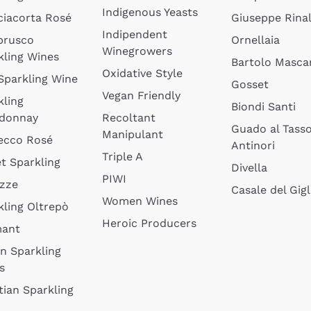
Indigenous Yeasts
ciacorta Rosé
Giuseppe Rinal
Indipendent
brusco
Ornellaia
Winegrowers
kling Wines
Bartolo Mascar
Oxidative Style
 Sparkling Wine
Gosset
Vegan Friendly
kling
Biondi Santi
donnay
Recoltant
Guado al Tass
Manipulant
ecco Rosé
Antinori
Triple A
t Sparkling
Divella
PIWI
izze
Casale del Gigl
Women Wines
kling Oltrepò
Heroic Producers
mant
an Sparkling
s
tian Sparkling