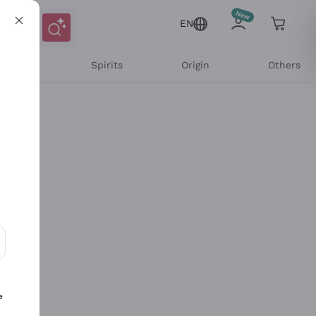
EN
l Wines
Spirits
Origin
Others
ons and personalized offers
e