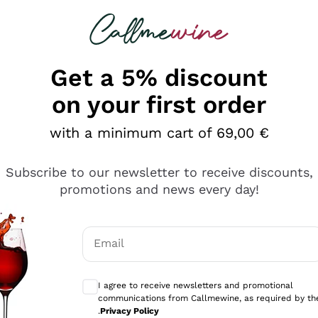
 looking for
Champagne
Sparkling Wines
Al
Get a 5% discount
on your first order
with a minimum cart of 69,00 €
Subscribe to our newsletter to receive discounts,
promotions and news every day!
Email
Optional consents to receive communicati
I agree to receive newsletters and promotional
communications from Callmewine, as required by th
e professionalità
.
Privacy Policy