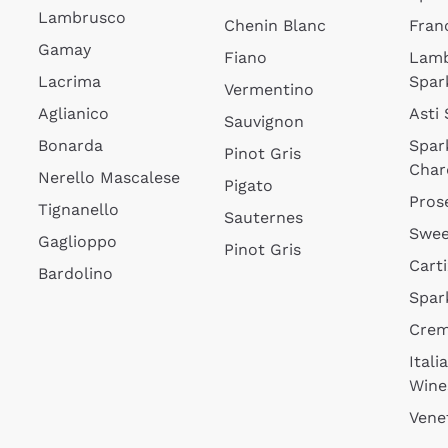
Lambrusco
Chenin Blanc
Fran
Gamay
Fiano
Lam
Lacrima
Spar
Vermentino
Aglianico
Asti
Sauvignon
Bonarda
Spar
Pinot Gris
Char
Nerello Mascalese
Pigato
Pros
Tignanello
Sauternes
Swee
Gaglioppo
Pinot Gris
Cart
Bardolino
Spar
Cre
Itali
Wine
Vene