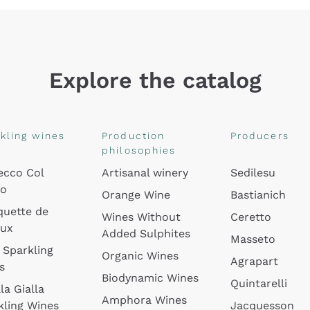
Explore the catalog
kling wines
Production
Producers
philosophies
ecco Col
Artisanal winery
Sedilesu
do
Orange Wine
Bastianich
quette de
Wines Without
Ceretto
oux
Added Sulphites
Masseto
 Sparkling
Organic Wines
Agrapart
s
Biodynamic Wines
Quintarelli
la Gialla
Amphora Wines
kling Wines
Jacquesson