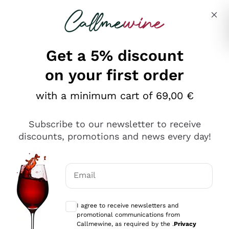
Skip to content
Describe what you are looking for
Get a 5% discount
on your first order
Ottimo
with a minimum cart of 69,00 €
4,5
/5
2.559
Subscribe to our newsletter to receive
recensioni
discounts, promotions and news every day!
Le nostre recensioni a 4 e 5 stelle.
Clicca qui per leggerle tutte >
Email
Precedente
Successivo
Optional consents to receive communicat
I agree to receive newsletters and
Oggi
promotional communications from
Il catalogo offre moltissime possibilità di scelta tra tanti
Callmewine, as required by the .
Privacy