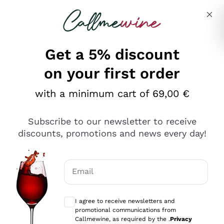
Skip to content
Describe what you are looking for
Get a 5% discount
on your first order
Ottimo
with a minimum cart of 69,00 €
4,5
/5
2.566
Subscribe to our newsletter to receive
recensioni
discounts, promotions and news every day!
Le nostre recensioni a 4 e 5 stelle.
Clicca qui per leggerle tutte >
Email
Precedente
Successivo
Optional consents to receive communicat
I agree to receive newsletters and
Oggi
promotional communications from
Ordine tutto ok, niente da dire a riguardo. Il sito in se
Callmewine, as required by the .
Privacy