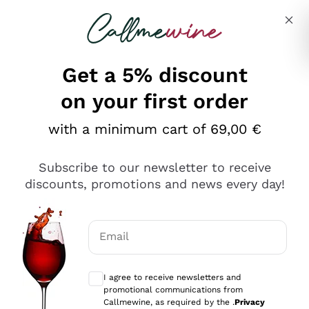
Skip to content
Describe what you are looking for
Get a 5% discount
on your first order
Ottimo
with a minimum cart of 69,00 €
4,5
/5
2.566
Subscribe to our newsletter to receive
recensioni
discounts, promotions and news every day!
Le nostre recensioni a 4 e 5 stelle.
Clicca qui per leggerle tutte >
Email
Precedente
Successivo
Optional consents to receive communicat
I agree to receive newsletters and
Oggi
promotional communications from
Ordine tutto ok, niente da dire a riguardo. Il sito in se
Callmewine, as required by the .
Privacy