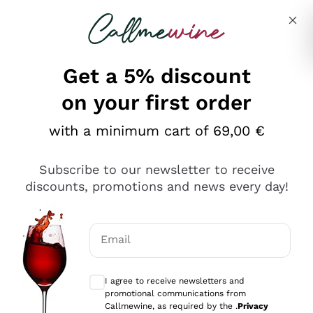
Skip to content
Describe what you are looking for
Get a 5% discount
on your first order
Ottimo
with a minimum cart of 69,00 €
4,5
/5
2.561
Subscribe to our newsletter to receive
recensioni
discounts, promotions and news every day!
Le nostre recensioni a 4 e 5 stelle.
Clicca qui per leggerle tutte >
Email
Precedente
Successivo
Optional consents to receive communicat
I agree to receive newsletters and
Oggi
promotional communications from
Acquisto semplice nelle modalità, gestito con rapidità e
Callmewine, as required by the .
Privacy