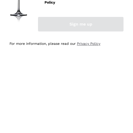
professionalità
Policy
Acquirente verificato
Sign me up
Ieri
Seri affidabili
For more information, please read our
Privacy Policy
Acquirente verificato
Ieri
Il catalogo offre moltissime possibilità di scelta tra tanti
prodotti diversi e con un ampio range di prezzo. Le
indicazioni dei consulenti sono estremamente chiare e
conformi alle caratteristiche dei prodotti acquistati
Acquirente verificato