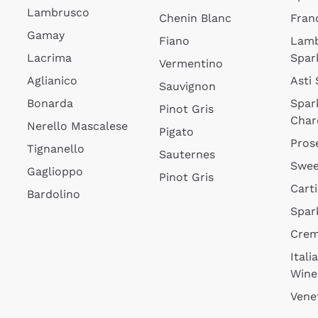
Lambrusco
Chenin Blanc
Fran
Gamay
Fiano
Lam
Lacrima
Spar
Vermentino
Aglianico
Asti
Sauvignon
Bonarda
Spar
Pinot Gris
Char
Nerello Mascalese
Pigato
Pros
Tignanello
Sauternes
Swee
Gaglioppo
Pinot Gris
Cart
Bardolino
Spar
Cre
Itali
Wine
Vene