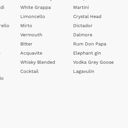
di
White Grappa
Martini
Limoncello
Crystal Head
ello
Mirto
Dictador
Vermouth
Dalmore
Bitter
Rum Don Papa
o
Acquavite
Elephant gin
Whisky Blended
Vodka Grey Goose
Cocktail
Lagavulin
io