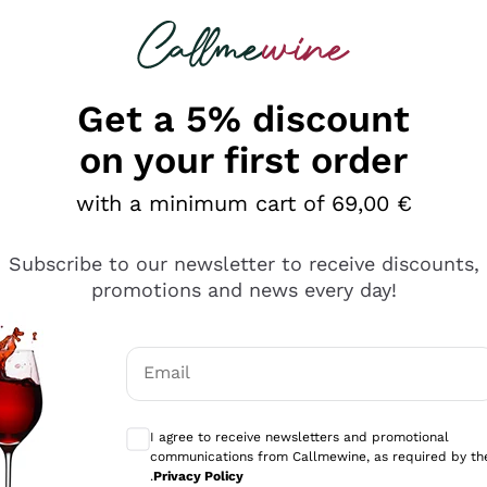
 looking for
Champagne
Sparkling Wines
Al
Get a 5% discount
on your first order
with a minimum cart of 69,00 €
Subscribe to our newsletter to receive discounts,
promotions and news every day!
Email
Optional consents to receive communicati
I agree to receive newsletters and promotional
communications from Callmewine, as required by th
tanti prodotti diversi e con un ampio range di prezzo. Le 
.
Privacy Policy