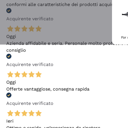
conformi alle caratteristiche dei prodotti acquistati
Acquirente verificato
Oggi
For
Azienda affidabile e seria. Personale molto profession
consiglio
Acquirente verificato
Oggi
Offerte vantaggiose, consegna rapida
Acquirente verificato
Ieri
Ottimo e rapido, un’esperienza da ripetere