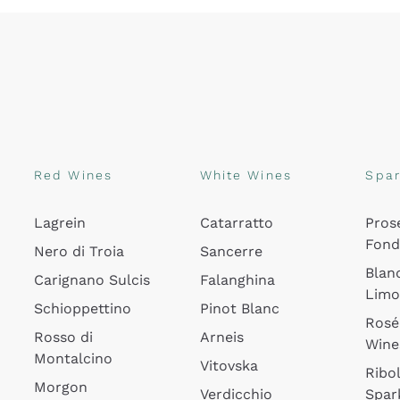
Red Wines
White Wines
Spar
Lagrein
Catarratto
Pros
Fon
Nero di Troia
Sancerre
Blan
Carignano Sulcis
Falanghina
Lim
Schioppettino
Pinot Blanc
Rosé
Rosso di
Arneis
Wine
Montalcino
Vitovska
Ribol
Morgon
Verdicchio
Spar