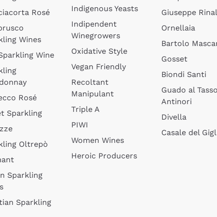
Indigenous Yeasts
ciacorta Rosé
Giuseppe Rinal
Indipendent
brusco
Ornellaia
Winegrowers
kling Wines
Bartolo Mascar
Oxidative Style
 Sparkling Wine
Gosset
Vegan Friendly
kling
Biondi Santi
donnay
Recoltant
Guado al Tass
Manipulant
ecco Rosé
Antinori
Triple A
t Sparkling
Divella
PIWI
izze
Casale del Gigl
Women Wines
kling Oltrepò
Heroic Producers
mant
an Sparkling
s
tian Sparkling