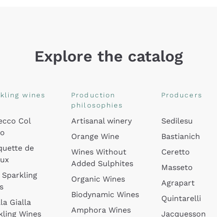
Explore the catalog
kling wines
Production
Producers
philosophies
ecco Col
Artisanal winery
Sedilesu
do
Orange Wine
Bastianich
quette de
Wines Without
Ceretto
oux
Added Sulphites
Masseto
 Sparkling
Organic Wines
Agrapart
s
Biodynamic Wines
Quintarelli
la Gialla
Amphora Wines
kling Wines
Jacquesson