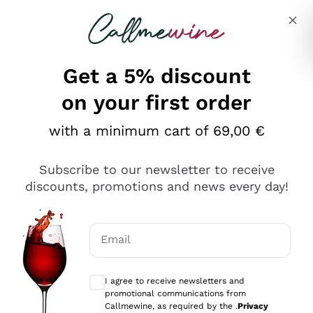
Skip to content
Describe what you are looking for
Get a 5% discount
on your first order
Ottimo
with a minimum cart of 69,00 €
4,5
/5
2.559
Subscribe to our newsletter to receive
recensioni
discounts, promotions and news every day!
Le nostre recensioni a 4 e 5 stelle.
Clicca qui per leggerle tutte >
Email
Precedente
Successivo
Optional consents to receive communicat
I agree to receive newsletters and
Oggi
promotional communications from
Il catalogo offre moltissime possibilità di scelta tra tanti
Callmewine, as required by the .
Privacy