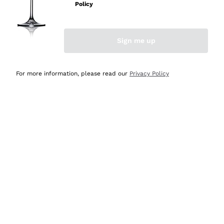
professionalità
Policy
Acquirente verificato
Sign me up
Oggi
Seri affidabili
For more information, please read our
Privacy Policy
Acquirente verificato
Ieri
Il catalogo offre moltissime possibilità di scelta tra tanti
prodotti diversi e con un ampio range di prezzo. Le
indicazioni dei consulenti sono estremamente chiare e
conformi alle caratteristiche dei prodotti acquistati
Acquirente verificato