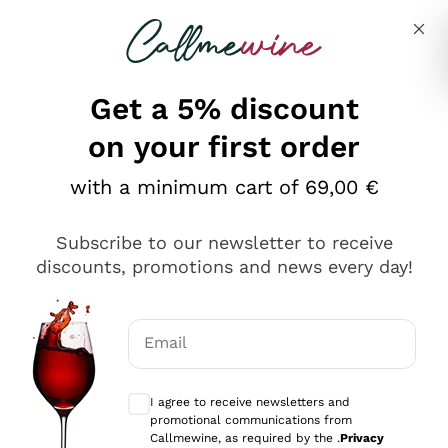
Skip to content
Describe what you are looking for
Get a 5% discount
on your first order
Ottimo
with a minimum cart of 69,00 €
4,5
/5
2.561
Subscribe to our newsletter to receive
recensioni
discounts, promotions and news every day!
Le nostre recensioni a 4 e 5 stelle.
Clicca qui per leggerle tutte >
Email
Precedente
Successivo
Optional consents to receive communicat
I agree to receive newsletters and
Oggi
promotional communications from
Acquisto semplice nelle modalità, gestito con rapidità e
Callmewine, as required by the .
Privacy