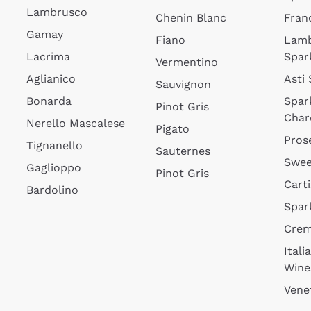
Lambrusco
Chenin Blanc
Fran
Gamay
Fiano
Lam
Lacrima
Spar
Vermentino
Aglianico
Asti
Sauvignon
Bonarda
Spar
Pinot Gris
Char
Nerello Mascalese
Pigato
Pros
Tignanello
Sauternes
Swee
Gaglioppo
Pinot Gris
Cart
Bardolino
Spar
Cre
Itali
Wine
Vene