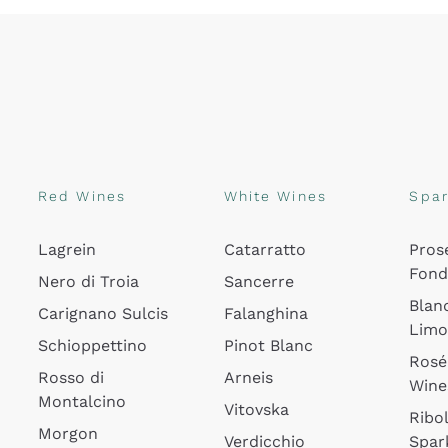
Red Wines
White Wines
Spar
Lagrein
Catarratto
Pros
Fon
Nero di Troia
Sancerre
Blan
Carignano Sulcis
Falanghina
Lim
Schioppettino
Pinot Blanc
Rosé
Rosso di
Arneis
Wine
Montalcino
Vitovska
Ribol
Morgon
Verdicchio
Spar