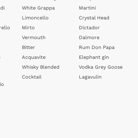
di
White Grappa
Martini
Limoncello
Crystal Head
ello
Mirto
Dictador
Vermouth
Dalmore
Bitter
Rum Don Papa
o
Acquavite
Elephant gin
Whisky Blended
Vodka Grey Goose
Cocktail
Lagavulin
io