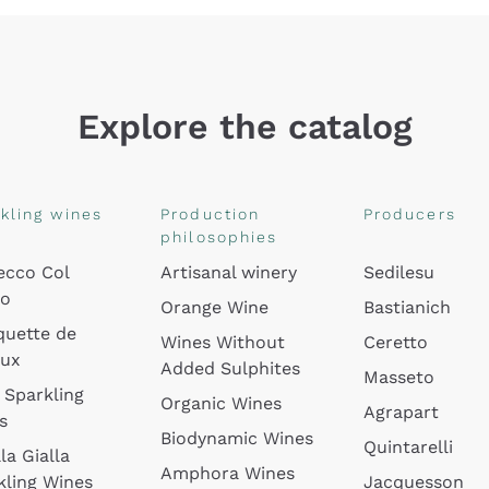
Explore the catalog
kling wines
Production
Producers
philosophies
ecco Col
Artisanal winery
Sedilesu
do
Orange Wine
Bastianich
quette de
Wines Without
Ceretto
oux
Added Sulphites
Masseto
 Sparkling
Organic Wines
Agrapart
s
Biodynamic Wines
Quintarelli
la Gialla
Amphora Wines
kling Wines
Jacquesson