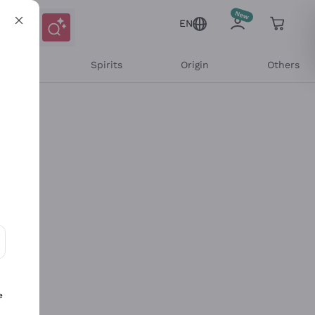
EN
l Wines
Spirits
Origin
Others
ons and personalized offers
e