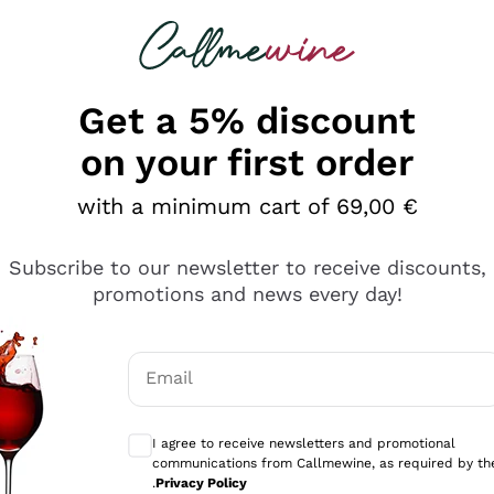
 looking for
Champagne
Sparkling Wines
Al
Get a 5% discount
on your first order
with a minimum cart of 69,00 €
Subscribe to our newsletter to receive discounts,
promotions and news every day!
Email
Optional consents to receive communicati
I agree to receive newsletters and promotional
communications from Callmewine, as required by th
e professionalità
.
Privacy Policy