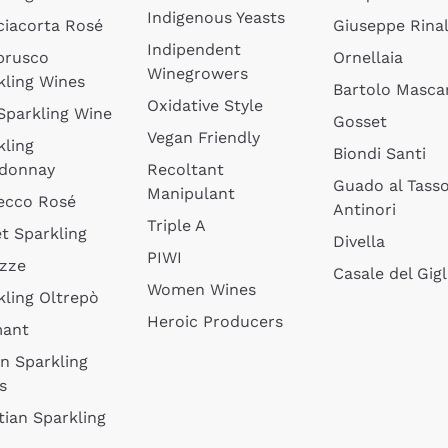
Indigenous Yeasts
ciacorta Rosé
Giuseppe Rinal
Indipendent
brusco
Ornellaia
Winegrowers
kling Wines
Bartolo Mascar
Oxidative Style
 Sparkling Wine
Gosset
Vegan Friendly
kling
Biondi Santi
donnay
Recoltant
Guado al Tass
Manipulant
ecco Rosé
Antinori
Triple A
t Sparkling
Divella
PIWI
izze
Casale del Gigl
Women Wines
kling Oltrepò
Heroic Producers
mant
an Sparkling
s
tian Sparkling