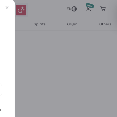
EN
l Wines
Spirits
Origin
Others
ons and personalized offers
e