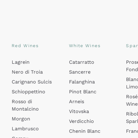
Red Wines
White Wines
Spar
Lagrein
Catarratto
Pros
Fon
Nero di Troia
Sancerre
Blan
Carignano Sulcis
Falanghina
Lim
Schioppettino
Pinot Blanc
Rosé
Rosso di
Arneis
Wine
Montalcino
Vitovska
Ribol
Morgon
Verdicchio
Spar
Lambrusco
Chenin Blanc
Fran