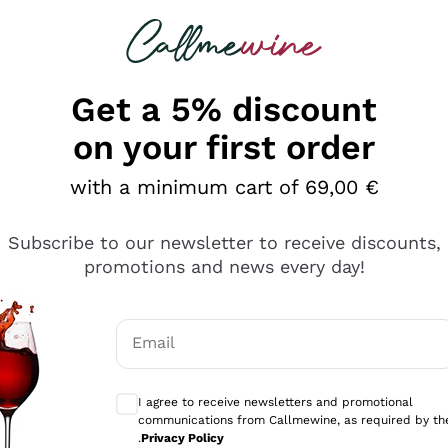
 looking for
Champagne
Sparkling Wines
Al
Get a 5% discount
on your first order
with a minimum cart of 69,00 €
Subscribe to our newsletter to receive discounts,
promotions and news every day!
Email
Optional consents to receive communicati
I agree to receive newsletters and promotional
communications from Callmewine, as required by th
sima
.
Privacy Policy