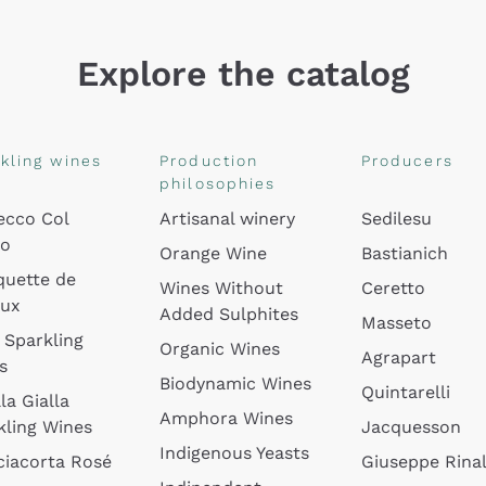
Explore the catalog
kling wines
Production
Producers
philosophies
ecco Col
Artisanal winery
Sedilesu
do
Orange Wine
Bastianich
quette de
Wines Without
Ceretto
oux
Added Sulphites
Masseto
 Sparkling
Organic Wines
Agrapart
s
Biodynamic Wines
Quintarelli
la Gialla
Amphora Wines
kling Wines
Jacquesson
Indigenous Yeasts
ciacorta Rosé
Giuseppe Rinal