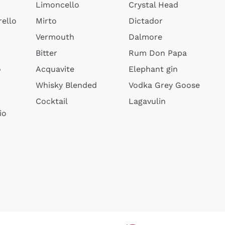
Limoncello
Crystal Head
ello
Mirto
Dictador
Vermouth
Dalmore
Bitter
Rum Don Papa
o
Acquavite
Elephant gin
Whisky Blended
Vodka Grey Goose
Cocktail
Lagavulin
io