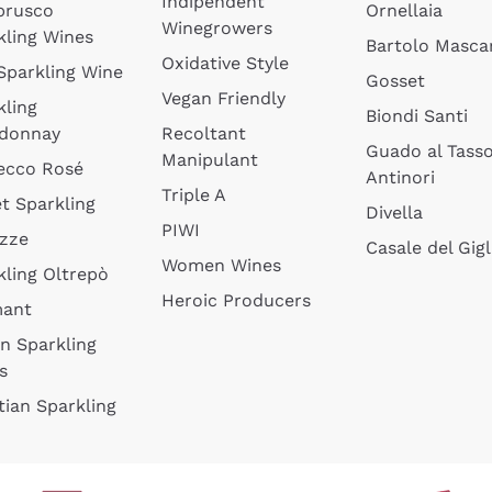
Indipendent
brusco
Ornellaia
Winegrowers
kling Wines
Bartolo Mascar
Oxidative Style
 Sparkling Wine
Gosset
Vegan Friendly
kling
Biondi Santi
donnay
Recoltant
Guado al Tass
Manipulant
ecco Rosé
Antinori
Triple A
t Sparkling
Divella
PIWI
izze
Casale del Gigl
Women Wines
kling Oltrepò
Heroic Producers
mant
an Sparkling
s
tian Sparkling