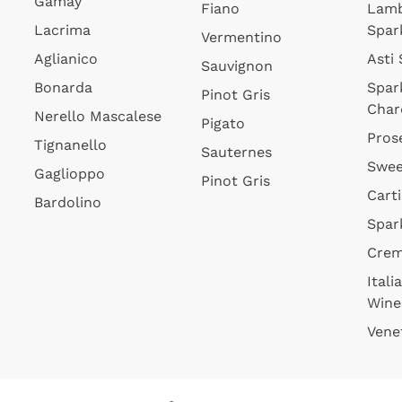
Gamay
Fiano
Lam
Lacrima
Spar
Vermentino
Aglianico
Asti
Sauvignon
Bonarda
Spar
Pinot Gris
Char
Nerello Mascalese
Pigato
Pros
Tignanello
Sauternes
Swee
Gaglioppo
Pinot Gris
Cart
Bardolino
Spar
Cre
Itali
Wine
Vene