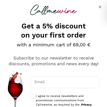
Skip to content
Describe what you are looking for
Get a 5% discount
on your first order
Ottimo
with a minimum cart of 69,00 €
4,5
/5
2.552
Subscribe to our newsletter to receive
recensioni
discounts, promotions and news every day!
Le nostre recensioni a 4 e 5 stelle.
Clicca qui per leggerle tutte >
Email
Precedente
Successivo
Optional consents to receive communicat
I agree to receive newsletters and
Oggi
promotional communications from
Ottima facilità di acquisto sul sito e consegna
Callmewine, as required by the .
Privacy