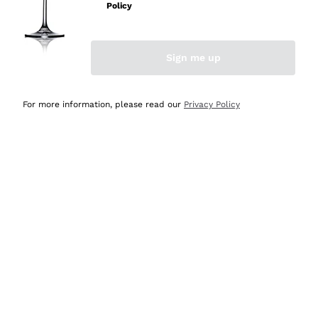
velocissima
Policy
Acquirente verificato
Sign me up
Ieri
Perfetti e attenti al cliente
For more information, please read our
Privacy Policy
Acquirente verificato
Ieri
Semplice nell'uso, puntuali e veloci.
Acquirente verificato
Ieri
Ottima come sempre!