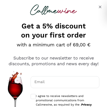
Skip to content
Describe what you are looking for
Get a 5% discount
on your first order
Ottimo
with a minimum cart of 69,00 €
4,5
/5
2.559
Subscribe to our newsletter to receive
recensioni
discounts, promotions and news every day!
Le nostre recensioni a 4 e 5 stelle.
Clicca qui per leggerle tutte >
Email
Precedente
Successivo
Optional consents to receive communicat
I agree to receive newsletters and
Oggi
promotional communications from
Il catalogo offre moltissime possibilità di scelta tra tanti
Callmewine, as required by the .
Privacy