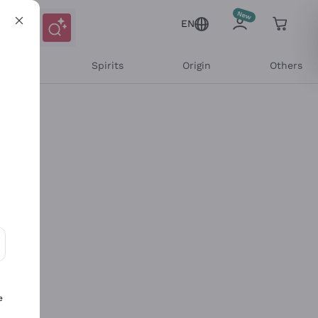
EN
l Wines
Spirits
Origin
Others
ons and personalized offers
e