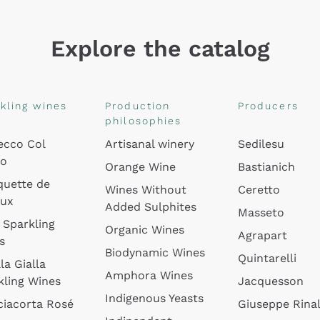
Explore the catalog
kling wines
Production
Producers
philosophies
ecco Col
Artisanal winery
Sedilesu
do
Orange Wine
Bastianich
quette de
Wines Without
Ceretto
oux
Added Sulphites
Masseto
 Sparkling
Organic Wines
Agrapart
s
Biodynamic Wines
Quintarelli
la Gialla
Amphora Wines
kling Wines
Jacquesson
Indigenous Yeasts
ciacorta Rosé
Giuseppe Rinal