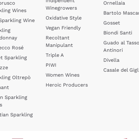
Indipendent
brusco
Ornellaia
Winegrowers
kling Wines
Bartolo Mascar
Oxidative Style
 Sparkling Wine
Gosset
Vegan Friendly
kling
Biondi Santi
donnay
Recoltant
Guado al Tass
Manipulant
ecco Rosé
Antinori
Triple A
t Sparkling
Divella
PIWI
izze
Casale del Gigl
Women Wines
kling Oltrepò
Heroic Producers
mant
an Sparkling
s
tian Sparkling