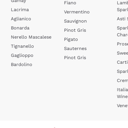
Gamay
Fiano
Lam
Lacrima
Spar
Vermentino
Aglianico
Asti
Sauvignon
Bonarda
Spar
Pinot Gris
Char
Nerello Mascalese
Pigato
Pros
Tignanello
Sauternes
Swee
Gaglioppo
Pinot Gris
Cart
Bardolino
Spar
Cre
Itali
Wine
Vene