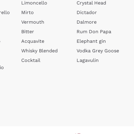
Limoncello
Crystal Head
ello
Mirto
Dictador
Vermouth
Dalmore
Bitter
Rum Don Papa
o
Acquavite
Elephant gin
Whisky Blended
Vodka Grey Goose
Cocktail
Lagavulin
io