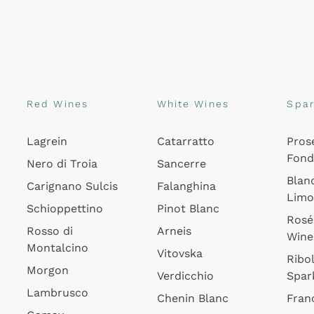
Red Wines
White Wines
Spar
Lagrein
Catarratto
Pros
Fon
Nero di Troia
Sancerre
Blan
Carignano Sulcis
Falanghina
Lim
Schioppettino
Pinot Blanc
Rosé
Rosso di
Arneis
Wine
Montalcino
Vitovska
Ribol
Morgon
Verdicchio
Spar
Lambrusco
Chenin Blanc
Fran