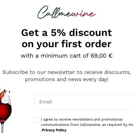
 looking for
Champagne
Sparkling Wines
Al
Get a 5% discount
on your first order
with a minimum cart of 69,00 €
Subscribe to our newsletter to receive discounts,
promotions and news every day!
Email
Optional consents to receive communicati
I agree to receive newsletters and promotional
communications from Callmewine, as required by th
sima
.
Privacy Policy