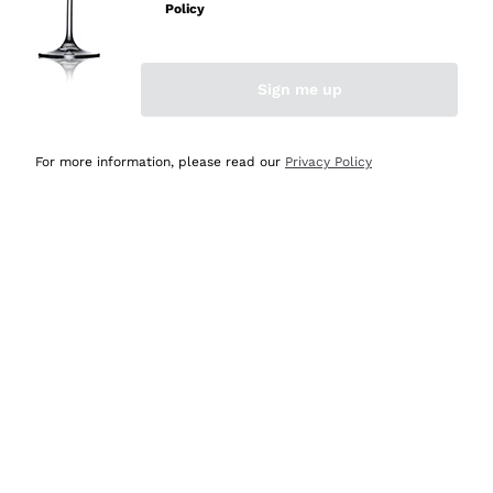
velocissima
Policy
Acquirente verificato
Sign me up
Ieri
Perfetti e attenti al cliente
For more information, please read our
Privacy Policy
Acquirente verificato
Ieri
Semplice nell'uso, puntuali e veloci.
Acquirente verificato
Ieri
Ottima come sempre!