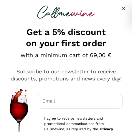
Skip to content
Describe what you are looking for
Get a 5% discount
on your first order
Ottimo
with a minimum cart of 69,00 €
4,5
/5
2.552
Subscribe to our newsletter to receive
recensioni
discounts, promotions and news every day!
Le nostre recensioni a 4 e 5 stelle.
Clicca qui per leggerle tutte >
Email
Precedente
Successivo
Optional consents to receive communicat
I agree to receive newsletters and
Oggi
promotional communications from
Ottima facilità di acquisto sul sito e consegna
Callmewine, as required by the .
Privacy