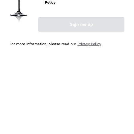
Policy
Acquirente verificato
Sign me up
Ieri
Semplice nell'uso, puntuali e veloci.
For more information, please read our
Privacy Policy
Acquirente verificato
Ieri
Ottima come sempre!
Acquirente verificato
2 Giorni Fa
Buona esperienza
Acquirente verificato