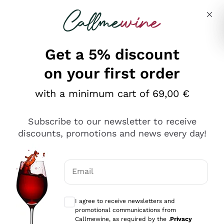
Skip to content
Describe what you are looking for
Get a 5% discount
on your first order
Ottimo
with a minimum cart of 69,00 €
4,5
/5
2.551
Subscribe to our newsletter to receive
recensioni
discounts, promotions and news every day!
Le nostre recensioni a 4 e 5 stelle.
Clicca qui per leggerle tutte >
Email
Precedente
Successivo
Optional consents to receive communicat
I agree to receive newsletters and
Oggi
promotional communications from
Perfetti e attenti al cliente
Callmewine, as required by the .
Privacy