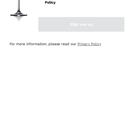
professionalità
Policy
Acquirente verificato
Sign me up
Ieri
Seri affidabili
For more information, please read our
Privacy Policy
Acquirente verificato
Ieri
Il catalogo offre moltissime possibilità di scelta tra tanti
prodotti diversi e con un ampio range di prezzo. Le
indicazioni dei consulenti sono estremamente chiare e
conformi alle caratteristiche dei prodotti acquistati
Acquirente verificato