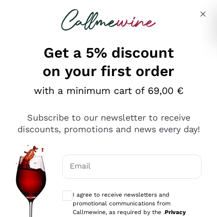
Skip to content
Describe what you are looking for
Get a 5% discount
on your first order
Ottimo
with a minimum cart of 69,00 €
4,5
/5
2.561
Subscribe to our newsletter to receive
recensioni
discounts, promotions and news every day!
Le nostre recensioni a 4 e 5 stelle.
Clicca qui per leggerle tutte >
Email
Precedente
Successivo
Optional consents to receive communicat
I agree to receive newsletters and
Oggi
promotional communications from
Acquisto semplice nelle modalità, gestito con rapidità e
Callmewine, as required by the .
Privacy