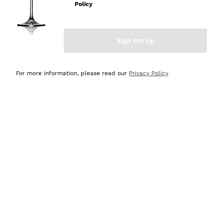
velocissima
Policy
Acquirente verificato
Sign me up
Ieri
Perfetti e attenti al cliente
For more information, please read our
Privacy Policy
Acquirente verificato
2 Giorni Fa
Semplice nell'uso, puntuali e veloci.
Acquirente verificato
2 Giorni Fa
Ottima come sempre!