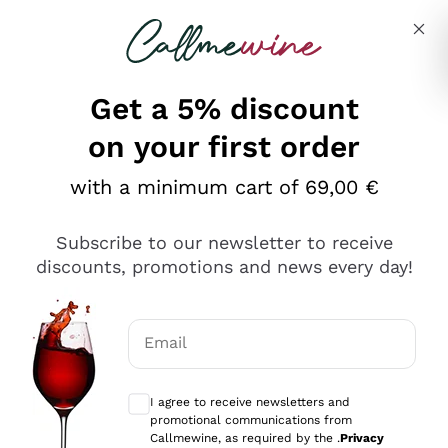
Skip to content
Describe what you are looking for
Get a 5% discount
on your first order
Ottimo
with a minimum cart of 69,00 €
4,5
/5
2.552
Subscribe to our newsletter to receive
recensioni
discounts, promotions and news every day!
Le nostre recensioni a 4 e 5 stelle.
Clicca qui per leggerle tutte >
Email
Precedente
Successivo
Optional consents to receive communicat
I agree to receive newsletters and
Oggi
promotional communications from
Ottima facilità di acquisto sul sito e consegna
Callmewine, as required by the .
Privacy