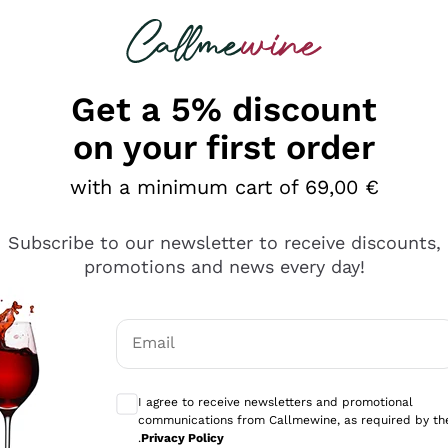
 looking for
Champagne
Sparkling Wines
Al
Get a 5% discount
on your first order
with a minimum cart of 69,00 €
Subscribe to our newsletter to receive discounts,
promotions and news every day!
Email
Optional consents to receive communicati
I agree to receive newsletters and promotional
communications from Callmewine, as required by th
sima
.
Privacy Policy