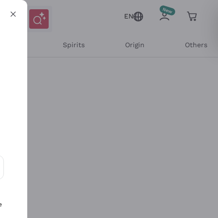
EN
l Wines
Spirits
Origin
Others
ons and personalized offers
e