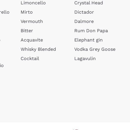
Limoncello
Crystal Head
ello
Mirto
Dictador
Vermouth
Dalmore
Bitter
Rum Don Papa
o
Acquavite
Elephant gin
Whisky Blended
Vodka Grey Goose
Cocktail
Lagavulin
io