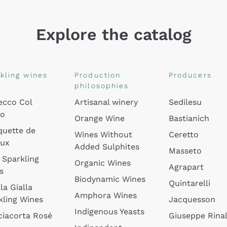
Explore the catalog
kling wines
Production
Producers
philosophies
ecco Col
Artisanal winery
Sedilesu
do
Orange Wine
Bastianich
quette de
Wines Without
Ceretto
oux
Added Sulphites
Masseto
 Sparkling
Organic Wines
Agrapart
s
Biodynamic Wines
Quintarelli
la Gialla
Amphora Wines
kling Wines
Jacquesson
Indigenous Yeasts
ciacorta Rosé
Giuseppe Rinal