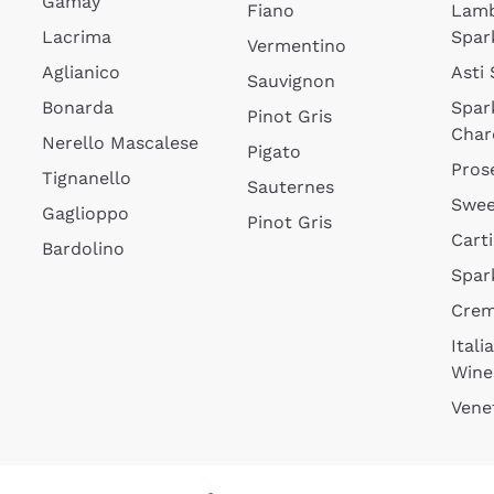
Gamay
Fiano
Lam
Lacrima
Spar
Vermentino
Aglianico
Asti
Sauvignon
Bonarda
Spar
Pinot Gris
Char
Nerello Mascalese
Pigato
Pros
Tignanello
Sauternes
Swee
Gaglioppo
Pinot Gris
Cart
Bardolino
Spar
Cre
Itali
Wine
Vene