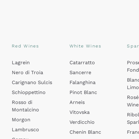
Red Wines
White Wines
Spar
Lagrein
Catarratto
Pros
Fon
Nero di Troia
Sancerre
Blan
Carignano Sulcis
Falanghina
Lim
Schioppettino
Pinot Blanc
Rosé
Rosso di
Arneis
Wine
Montalcino
Vitovska
Ribol
Morgon
Verdicchio
Spar
Lambrusco
Chenin Blanc
Fran