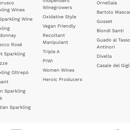
Indipendent
brusco
Ornellaia
Winegrowers
kling Wines
Bartolo Mascar
Oxidative Style
 Sparkling Wine
Gosset
Vegan Friendly
kling
Biondi Santi
donnay
Recoltant
Guado al Tass
Manipulant
ecco Rosé
Antinori
Triple A
t Sparkling
Divella
PIWI
izze
Casale del Gigl
Women Wines
kling Oltrepò
Heroic Producers
mant
an Sparkling
s
tian Sparkling