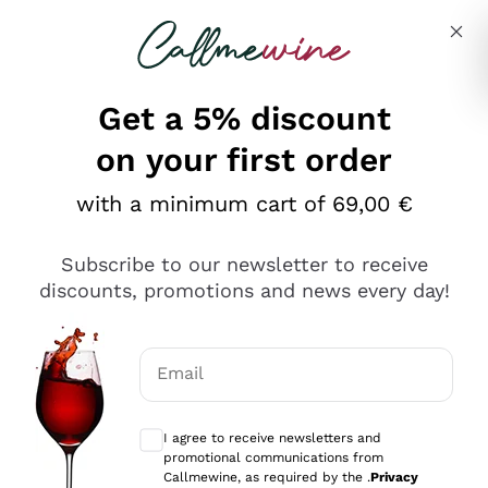
Skip to content
Describe what you are looking for
Get a 5% discount
on your first order
Ottimo
with a minimum cart of 69,00 €
4,5
/5
2.566
Subscribe to our newsletter to receive
recensioni
discounts, promotions and news every day!
Le nostre recensioni a 4 e 5 stelle.
Clicca qui per leggerle tutte >
Email
Precedente
Successivo
Optional consents to receive communicat
I agree to receive newsletters and
Oggi
promotional communications from
Ordine tutto ok, niente da dire a riguardo. Il sito in se
Callmewine, as required by the .
Privacy