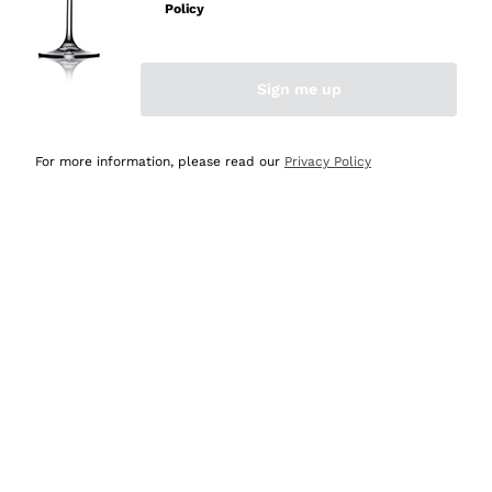
Policy
Acquirente verificato
Sign me up
Ieri
Semplice nell'uso, puntuali e veloci.
For more information, please read our
Privacy Policy
Acquirente verificato
Ieri
Ottima come sempre!
Acquirente verificato
2 Giorni Fa
Buona esperienza
Acquirente verificato