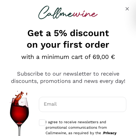
Skip to content
Describe what you are looking for
Get a 5% discount
on your first order
Ottimo
with a minimum cart of 69,00 €
4,5
/5
2.551
Subscribe to our newsletter to receive
recensioni
discounts, promotions and news every day!
Le nostre recensioni a 4 e 5 stelle.
Clicca qui per leggerle tutte >
Email
Precedente
Successivo
Optional consents to receive communicat
I agree to receive newsletters and
Oggi
promotional communications from
Perfetti e attenti al cliente
Callmewine, as required by the .
Privacy