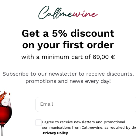
 looking for
Champagne
Sparkling Wines
Al
Get a 5% discount
on your first order
with a minimum cart of 69,00 €
Subscribe to our newsletter to receive discounts,
promotions and news every day!
Email
Optional consents to receive communicati
I agree to receive newsletters and promotional
communications from Callmewine, as required by th
se non è male ma secondo me ci sono alternative che hanno p
.
Privacy Policy