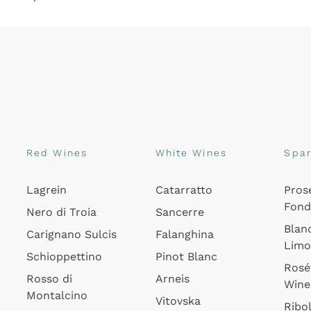
Red Wines
White Wines
Spar
Lagrein
Catarratto
Pros
Fon
Nero di Troia
Sancerre
Blan
Carignano Sulcis
Falanghina
Lim
Schioppettino
Pinot Blanc
Rosé
Rosso di
Arneis
Wine
Montalcino
Vitovska
Ribol