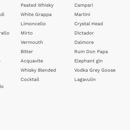
Peated Whisky
Campari
di
White Grappa
Martini
Limoncello
Crystal Head
ello
Mirto
Dictador
Vermouth
Dalmore
Bitter
Rum Don Papa
o
Acquavite
Elephant gin
Whisky Blended
Vodka Grey Goose
Cocktail
Lagavulin
io