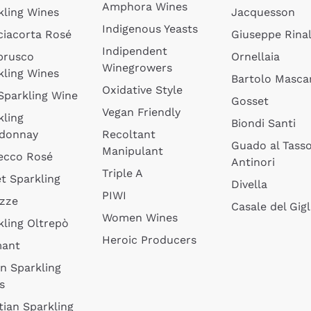
Amphora Wines
kling Wines
Jacquesson
Indigenous Yeasts
ciacorta Rosé
Giuseppe Rinal
Indipendent
brusco
Ornellaia
Winegrowers
kling Wines
Bartolo Mascar
Oxidative Style
 Sparkling Wine
Gosset
Vegan Friendly
kling
Biondi Santi
donnay
Recoltant
Guado al Tass
Manipulant
ecco Rosé
Antinori
Triple A
t Sparkling
Divella
PIWI
izze
Casale del Gigl
Women Wines
kling Oltrepò
Heroic Producers
mant
an Sparkling
s
tian Sparkling