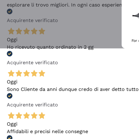
esplorare li trovo migliori. In ogni caso esperienza buo
Acquirente verificato
Oggi
For
Ho ricevuto quanto ordinato in 2 gg
Acquirente verificato
Oggi
Sono Cliente da anni dunque credo di aver detto tutto
Acquirente verificato
Oggi
Affidabili e precisi nelle consegne