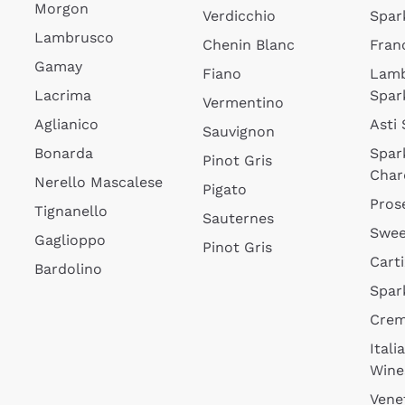
Morgon
Verdicchio
Spar
Lambrusco
Chenin Blanc
Fran
Gamay
Fiano
Lam
Lacrima
Spar
Vermentino
Aglianico
Asti
Sauvignon
Bonarda
Spar
Pinot Gris
Char
Nerello Mascalese
Pigato
Pros
Tignanello
Sauternes
Swee
Gaglioppo
Pinot Gris
Cart
Bardolino
Spar
Cre
Itali
Wine
Vene