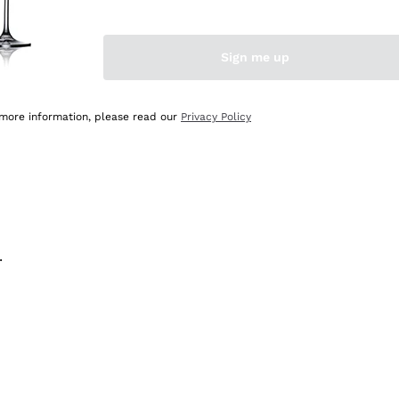
na e lo consiglio! 👍
Sign me up
 more information, please read our
Privacy Policy
.