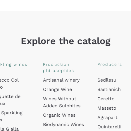
Explore the catalog
kling wines
Production
Producers
philosophies
ecco Col
Artisanal winery
Sedilesu
do
Orange Wine
Bastianich
quette de
Wines Without
Ceretto
oux
Added Sulphites
Masseto
 Sparkling
Organic Wines
Agrapart
s
Biodynamic Wines
Quintarelli
la Gialla