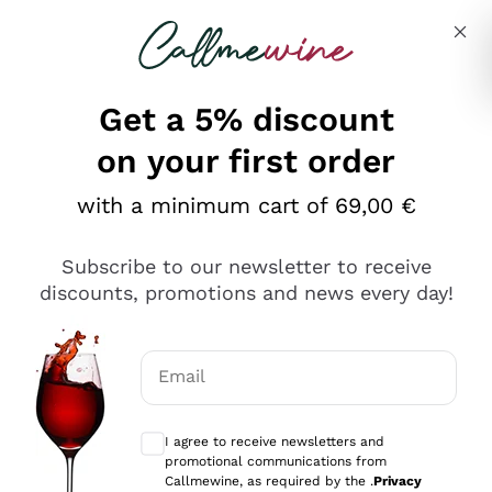
Skip to content
Describe what you are looking for
Get a 5% discount
on your first order
Ottimo
with a minimum cart of 69,00 €
4,5
/5
2.566
Subscribe to our newsletter to receive
recensioni
discounts, promotions and news every day!
Le nostre recensioni a 4 e 5 stelle.
Clicca qui per leggerle tutte >
Email
Precedente
Successivo
Optional consents to receive communicat
I agree to receive newsletters and
Oggi
promotional communications from
Ordine tutto ok, niente da dire a riguardo. Il sito in se
Callmewine, as required by the .
Privacy