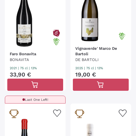
Vignaverde' Marco De
Faro Bonavita
Bartoli
BONAVITA
DE BARTOLI
2021
|
75 cl
| 13%
2025
|
75 cl
| 13%
33
,
90
€
19
,
00
€
Last One Left!