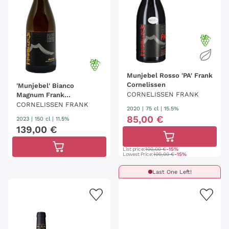
Munjebel Rosso 'PA' Frank
Cornelissen
'Munjebel' Bianco
CORNELISSEN FRANK
Magnum Frank
Cornelissen
CORNELISSEN FRANK
2020
|
75 cl
| 15.5%
85
,
00
€
2023
|
150 cl
| 11.5%
139
,
00
€
List price:
100,00 €
-15%
Lowest Price:
100,00 €
-15%
Last One Left!