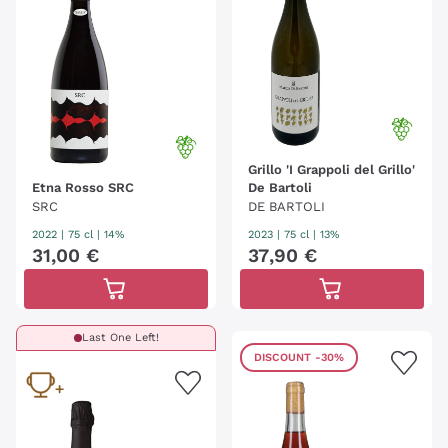
Grillo 'I Grappoli del Grillo'
Etna Rosso SRC
De Bartoli
SRC
DE BARTOLI
2022
|
75 cl
| 14%
2023
|
75 cl
| 13%
31
,
00
€
37
,
90
€
Last One Left!
DISCOUNT
-30%