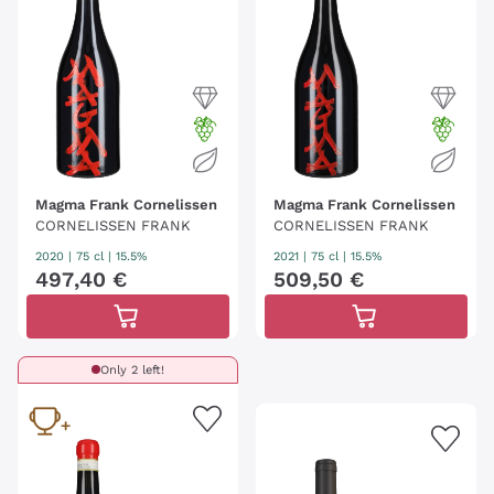
Magma Frank Cornelissen
Magma Frank Cornelissen
CORNELISSEN FRANK
CORNELISSEN FRANK
2020
|
75 cl
| 15.5%
2021
|
75 cl
| 15.5%
497
,
40
€
509
,
50
€
Only 2 left!