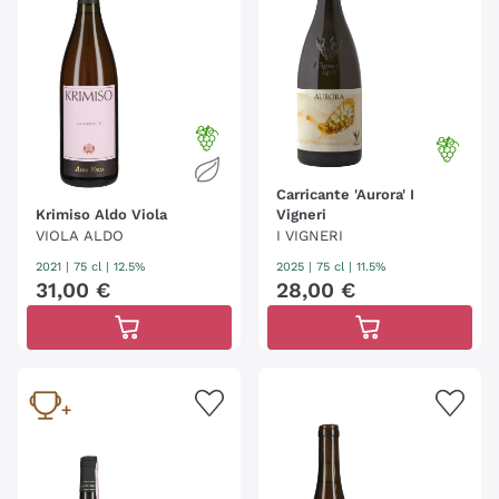
Carricante 'Aurora' I
Krimiso Aldo Viola
Vigneri
VIOLA ALDO
I VIGNERI
2021
|
75 cl
| 12.5%
2025
|
75 cl
| 11.5%
31
,
00
€
28
,
00
€