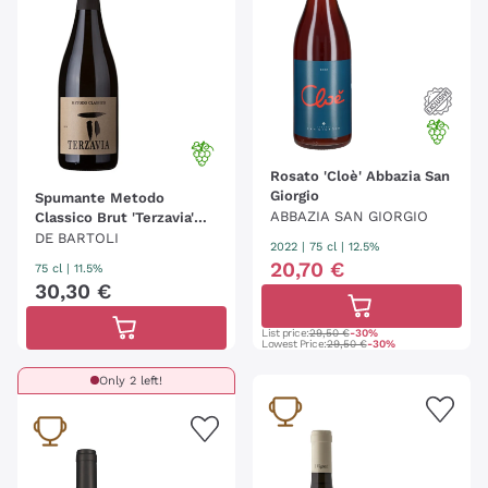
Rosato 'Cloè' Abbazia San
Giorgio
Spumante Metodo
ABBAZIA SAN GIORGIO
Classico Brut 'Terzavia'
Marco De Bartoli
DE BARTOLI
2022
|
75 cl
| 12.5%
20
,
70
€
75 cl
| 11.5%
30
,
30
€
List price:
29,50 €
-30%
Lowest Price:
29,50 €
-30%
Only 2 left!