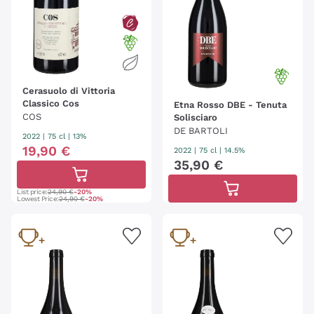
Cerasuolo di Vittoria
Classico Cos
Etna Rosso DBE - Tenuta
COS
Solisciaro
DE BARTOLI
2022
|
75 cl
| 13%
19
,
90
€
2022
|
75 cl
| 14.5%
35
,
90
€
List price:
24,90 €
-20%
Lowest Price:
24,90 €
-20%