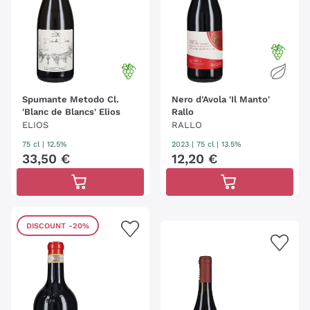
Spumante Metodo Cl.
Nero d'Avola 'Il Manto'
'Blanc de Blancs' Elios
Rallo
ELIOS
RALLO
75 cl
| 12.5%
2023
|
75 cl
| 13.5%
33
,
50
€
12
,
20
€
DISCOUNT
-20%