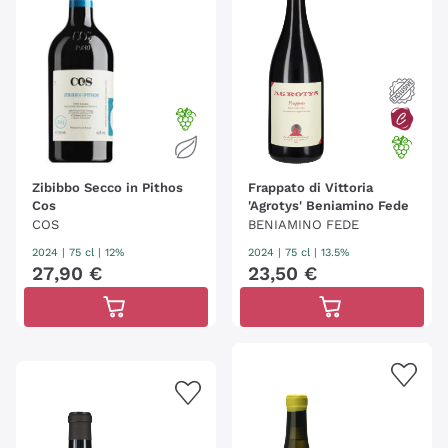
Zibibbo Secco in Pithos
Frappato di Vittoria
Cos
'Agrotys' Beniamino Fede
COS
BENIAMINO FEDE
2024
|
75 cl
| 12%
2024
|
75 cl
| 13.5%
27
,
90
€
23
,
50
€