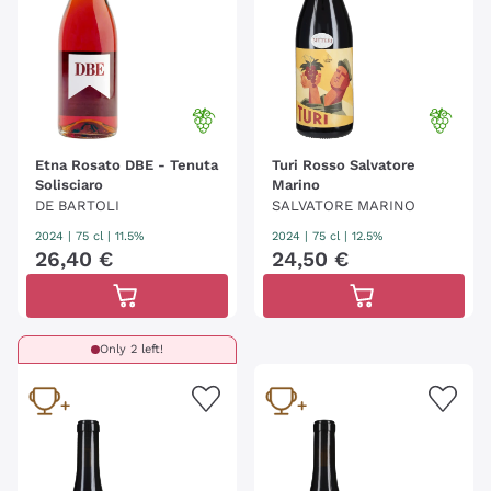
Etna Rosato DBE - Tenuta
Turi Rosso Salvatore
Solisciaro
Marino
DE BARTOLI
SALVATORE MARINO
2024
|
75 cl
| 11.5%
2024
|
75 cl
| 12.5%
26
,
40
€
24
,
50
€
Only 2 left!