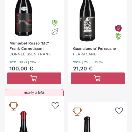
Munjebel Rosso 'MC'
Frank Cornelissen
Guancianera' Ferracane
CORNELISSEN FRANK
FERRACANE
2021
|
75 cl
| 15%
2024
|
75 cl
| 13.5%
100
,
00
€
21
,
20
€
Only 3 left!