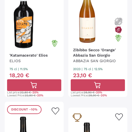
Zibibbo Secco 'Orange'
'Katamacerato' Elios
Abbazia San Giorgio
ELIOS
ABBAZIA SAN GIORGIO
75 cl
| 11.5%
2023
|
75 cl
| 12.5%
18
,
20
€
23
,
10
€
List price:
22,80 €
-20%
List price:
28,90 €
-20%
Lowest Price:
22,80 €
-20%
Lowest Price:
28,90 €
-20%
DISCOUNT
-10%