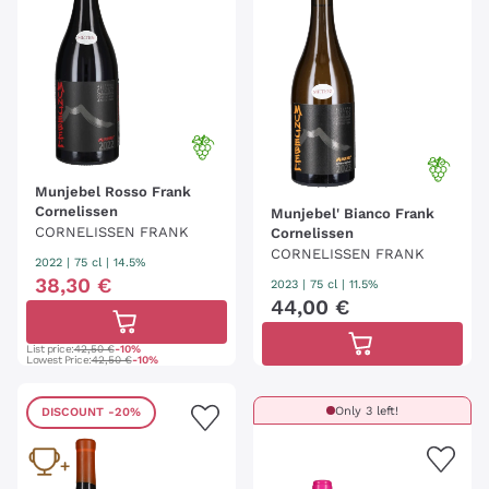
Munjebel Rosso Frank
Cornelissen
Munjebel' Bianco Frank
CORNELISSEN FRANK
Cornelissen
CORNELISSEN FRANK
2022
|
75 cl
| 14.5%
38
,
30
€
2023
|
75 cl
| 11.5%
44
,
00
€
List price:
42,50 €
-10%
Lowest Price:
42,50 €
-10%
Only 3 left!
DISCOUNT
-20%