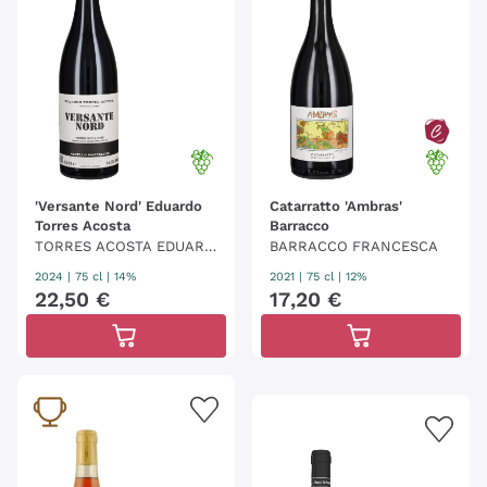
vulcani e di gente, dei testimoni di un'antica
sapienza che collega il passato a oggi, attraverso la
storia e alla vigna.
'Versante Nord' Eduardo
Catarratto 'Ambras'
Torres Acosta
Barracco
TORRES ACOSTA EDUARD
BARRACCO FRANCESCA
O
2024
|
75 cl
| 14%
2021
|
75 cl
| 12%
22
,
50
€
17
,
20
€