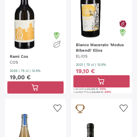
Bianco Macerato 'Modus
Bibendi' Elios
ELIOS
Ramì Cos
COS
2021
|
75 cl
| 13.5%
19
,
10
€
2025
|
75 cl
| 12.5%
19
,
00
€
List price:
23,90 €
-20%
Lowest Price:
23,90 €
-20%