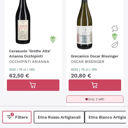
Cerasuolo 'Grotte Alte'
Arianna Occhipinti
Grecanico Oscar Bissinger
OCCHIPINTI ARIANNA
OSCAR BISSINGER
2021
|
75 cl
| 13%
2022
|
75 cl
| 13%
62
,
50
€
20
,
80
€
Only 3 left!
2
Filters
Etna Rosso Artigianali
Etna Bianco Artigian