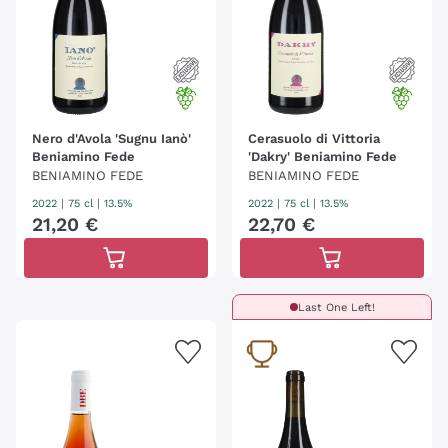
Nero d'Avola 'Sugnu Ianò'
Cerasuolo di Vittoria
Beniamino Fede
'Dakry' Beniamino Fede
BENIAMINO FEDE
BENIAMINO FEDE
2022
|
75 cl
| 13.5%
2022
|
75 cl
| 13.5%
21
,
20
€
22
,
70
€
Last One Left!