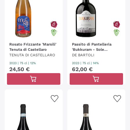
Rosato Frizzante 'Marsili'
Passito di Pantelleria
Tenuta di Castellaro
'Bukkuram - Sole
d'Agosto' Marco De
TENUTA DI CASTELLARO
DE BARTOLI
Bartoli 20
2023
|
75 cl
| 12%
2023
|
75 cl
| 14%
24
,
50
€
62
,
00
€