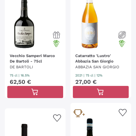
Vecchio Samperi Marco
Catarratto 'Lustro'
De Bartoli - 75cl
Abbazia San Giorgio
DE BARTOLI
ABBAZIA SAN GIORGIO
75 cl
| 16.5%
2021
|
75 cl
| 12%
62
,
50
€
27
,
00
€