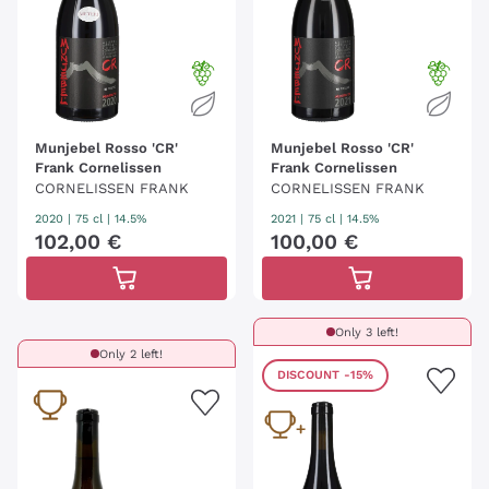
Munjebel Rosso 'CR'
Munjebel Rosso 'CR'
Frank Cornelissen
Frank Cornelissen
CORNELISSEN FRANK
CORNELISSEN FRANK
2020
|
75 cl
| 14.5%
2021
|
75 cl
| 14.5%
102
,
00
€
100
,
00
€
Only 3 left!
Only 2 left!
DISCOUNT
-15%