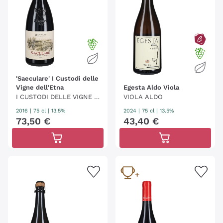
'Saeculare' I Custodi delle
Vigne dell'Etna
Egesta Aldo Viola
I CUSTODI DELLE VIGNE D
VIOLA ALDO
ELL'ETNA
2016
|
75 cl
| 13.5%
2024
|
75 cl
| 13.5%
73
,
50
€
43
,
40
€