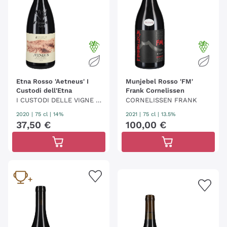
Etna Rosso 'Aetneus' I
Munjebel Rosso 'FM'
Custodi dell'Etna
Frank Cornelissen
I CUSTODI DELLE VIGNE D
CORNELISSEN FRANK
ELL'ETNA
2020
|
75 cl
| 14%
2021
|
75 cl
| 13.5%
37
,
50
€
100
,
00
€