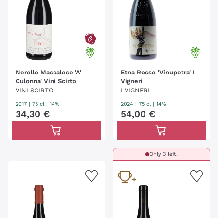
Nerello Mascalese 'A'
Etna Rosso 'Vinupetra' I
Culonna' Vini Scirto
Vigneri
VINI SCIRTO
I VIGNERI
2017
|
75 cl
| 14%
2024
|
75 cl
| 14%
34
,
30
€
54
,
00
€
Only 3 left!