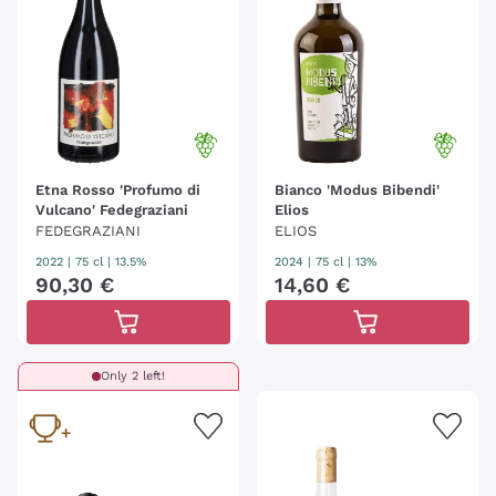
Etna Rosso 'Profumo di
Bianco 'Modus Bibendi'
Vulcano' Fedegraziani
Elios
FEDEGRAZIANI
ELIOS
2022
|
75 cl
| 13.5%
2024
|
75 cl
| 13%
90
,
30
€
14
,
60
€
Only 2 left!