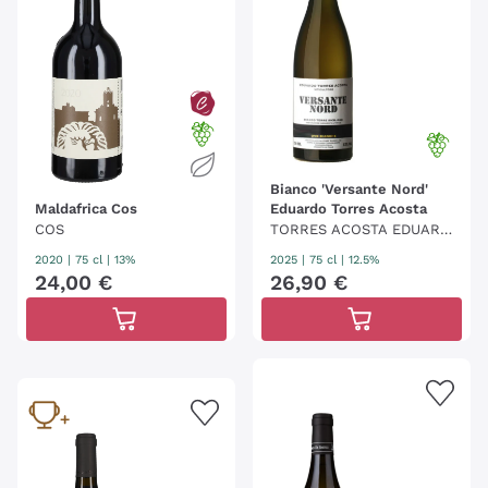
Bianco 'Versante Nord'
Maldafrica Cos
Eduardo Torres Acosta
COS
TORRES ACOSTA EDUARD
O
2020
|
75 cl
| 13%
2025
|
75 cl
| 12.5%
24
,
00
€
26
,
90
€