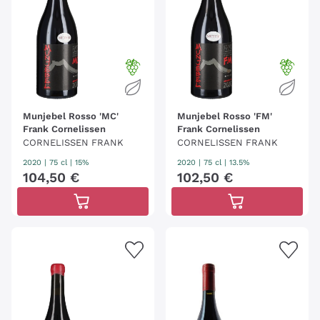
Munjebel Rosso 'MC'
Munjebel Rosso 'FM'
Frank Cornelissen
Frank Cornelissen
CORNELISSEN FRANK
CORNELISSEN FRANK
2020
|
75 cl
| 15%
2020
|
75 cl
| 13.5%
104
,
50
€
102
,
50
€