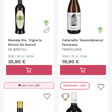
Marsala Ris. 'Vigna la
Catarratto 'Guanciabianca'
Miccia' De Bartoli
Ferracane
DE BARTOLI
FERRACANE
2020
|
50 cl
| 18.5%
2025
|
75 cl
| 12.5%
35
,
90
€
19
,
90
€
Last One Left!
DISCOUNT
-20%