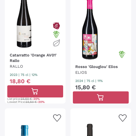
Catarratto 'Orange AV01'
Rallo
RALLO
Rosso 'Glouglou' Elios
ELIOS
2023
|
75 cl
| 12%
18
,
80
€
2024
|
75 cl
| 11%
15
,
80
€
List price:
23,50 €
-20%
Lowest Price:
23,50 €
-20%