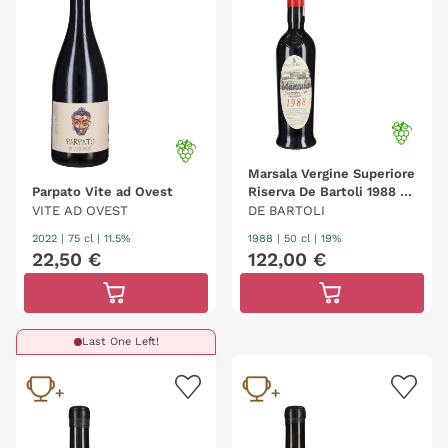
Marsala Vergine Superiore
Parpato Vite ad Ovest
Riserva De Bartoli 1988 -
50cl
VITE AD OVEST
DE BARTOLI
2022
|
75 cl
| 11.5%
1988
|
50 cl
| 19%
22
,
50
€
122
,
00
€
Last One Left!