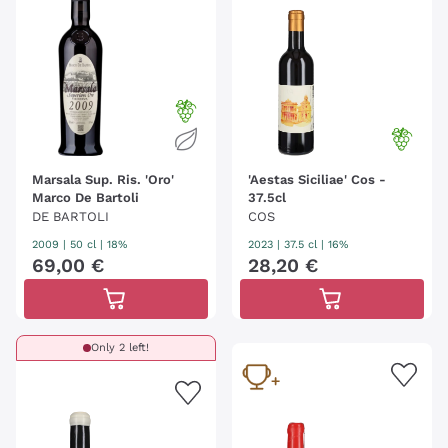
Marsala Sup. Ris. 'Oro'
'Aestas Siciliae' Cos -
Marco De Bartoli
37.5cl
DE BARTOLI
COS
2009
|
50 cl
| 18%
2023
|
37.5 cl
| 16%
69
,
00
€
28
,
20
€
Only 2 left!