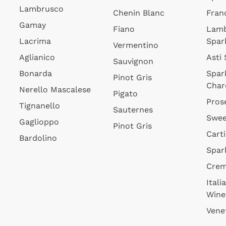
Lambrusco
Chenin Blanc
Fran
Gamay
Fiano
Lam
Lacrima
Spar
Vermentino
Aglianico
Asti
Sauvignon
Bonarda
Spar
Pinot Gris
Char
Nerello Mascalese
Pigato
Pros
Tignanello
Sauternes
Swee
Gaglioppo
Pinot Gris
Cart
Bardolino
Spar
Cre
Itali
Wine
Vene