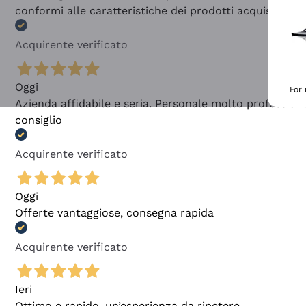
conformi alle caratteristiche dei prodotti acquistati
Acquirente verificato
Oggi
For
Azienda affidabile e seria. Personale molto profession
consiglio
Acquirente verificato
Oggi
Offerte vantaggiose, consegna rapida
Acquirente verificato
Ieri
Ottimo e rapido, un’esperienza da ripetere