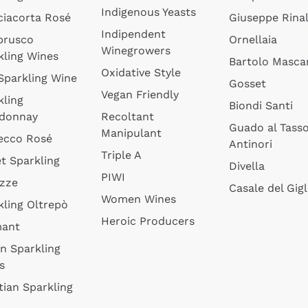
Indigenous Yeasts
ciacorta Rosé
Giuseppe Rinal
Indipendent
brusco
Ornellaia
Winegrowers
kling Wines
Bartolo Mascar
Oxidative Style
 Sparkling Wine
Gosset
Vegan Friendly
kling
Biondi Santi
donnay
Recoltant
Guado al Tass
Manipulant
ecco Rosé
Antinori
Triple A
t Sparkling
Divella
PIWI
izze
Casale del Gigl
Women Wines
kling Oltrepò
Heroic Producers
mant
an Sparkling
s
tian Sparkling