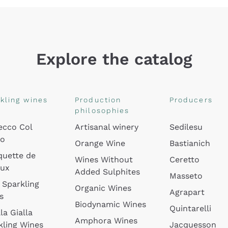
Explore the catalog
kling wines
Production
Producers
philosophies
ecco Col
Artisanal winery
Sedilesu
do
Orange Wine
Bastianich
quette de
Wines Without
Ceretto
oux
Added Sulphites
Masseto
 Sparkling
Organic Wines
Agrapart
s
Biodynamic Wines
Quintarelli
la Gialla
Amphora Wines
kling Wines
Jacquesson