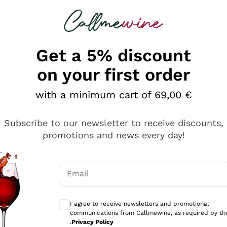
 looking for
Champagne
Sparkling Wines
Al
Get a 5% discount
on your first order
with a minimum cart of 69,00 €
Subscribe to our newsletter to receive discounts,
promotions and news every day!
Email
Optional consents to receive communicati
I agree to receive newsletters and promotional
communications from Callmewine, as required by th
tanti prodotti diversi e con un ampio range di prezzo. Le 
.
Privacy Policy