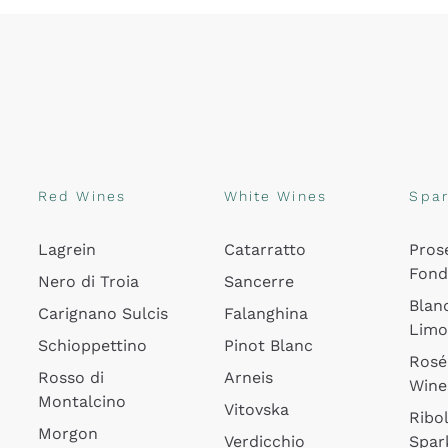
Red Wines
White Wines
Spar
Lagrein
Catarratto
Pros
Fon
Nero di Troia
Sancerre
Blan
Carignano Sulcis
Falanghina
Lim
Schioppettino
Pinot Blanc
Rosé
Rosso di
Arneis
Wine
Montalcino
Vitovska
Ribol
Morgon
Verdicchio
Spar