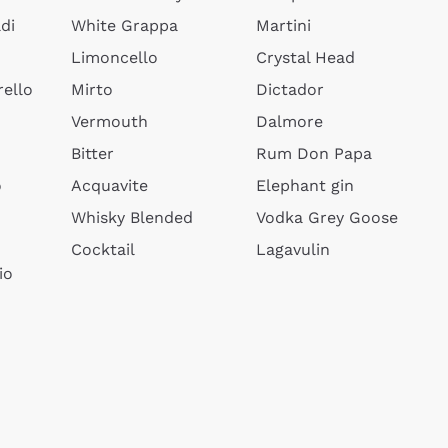
di
White Grappa
Martini
Limoncello
Crystal Head
ello
Mirto
Dictador
Vermouth
Dalmore
Bitter
Rum Don Papa
o
Acquavite
Elephant gin
Whisky Blended
Vodka Grey Goose
Cocktail
Lagavulin
io