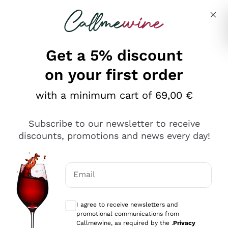
Skip to content
Describe what you are looking for
Get a 5% discount
on your first order
Ottimo
with a minimum cart of 69,00 €
4,5
/5
2.566
Subscribe to our newsletter to receive
recensioni
discounts, promotions and news every day!
Le nostre recensioni a 4 e 5 stelle.
Clicca qui per leggerle tutte >
Email
Precedente
Successivo
Optional consents to receive communicat
I agree to receive newsletters and
Ieri
promotional communications from
Ordine tutto ok, niente da dire a riguardo. Il sito in se
Callmewine, as required by the .
Privacy