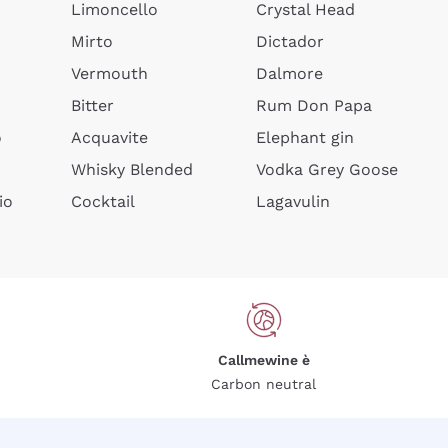
Limoncello
Crystal Head
Mirto
Dictador
Vermouth
Dalmore
Bitter
Rum Don Papa
o
Acquavite
Elephant gin
Whisky Blended
Vodka Grey Goose
io
Cocktail
Lagavulin
Callmewine è
Carbon neutral