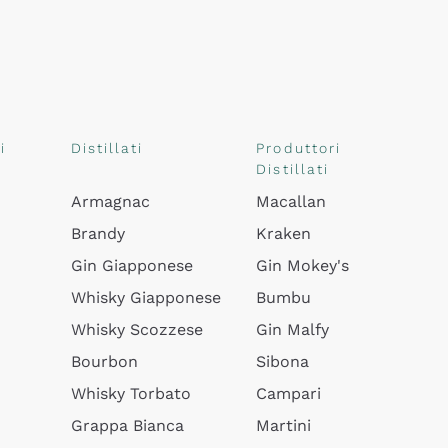
i
Distillati
Produttori
Distillati
Armagnac
Macallan
Brandy
Kraken
Gin Giapponese
Gin Mokey's
Whisky Giapponese
Bumbu
Whisky Scozzese
Gin Malfy
Bourbon
Sibona
Whisky Torbato
Campari
Grappa Bianca
Martini