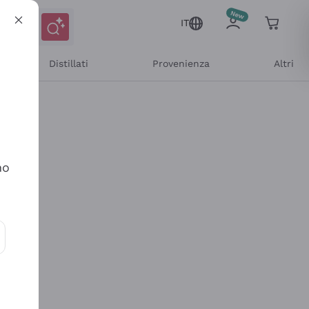
IT
Distillati
Provenienza
Altri
no
ioni e offerte personalizzate