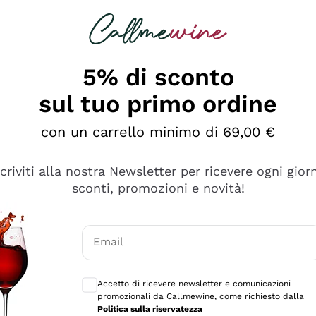
rcando
Champagne
Spumanti
Tutti i Vini
5% di sconto
sul tuo primo ordine
con un carrello minimo di 69,00 €
scriviti alla nostra Newsletter per ricevere ogni gior
sconti, promozioni e novità!
Email
Consensi opzionali per ricevere comunicaz
Accetto di ricevere newsletter e comunicazioni
promozionali da Callmewine, come richiesto dalla
Politica sulla riservatezza