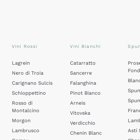
Vini Rossi
Vini Bianchi
Spu
Lagrein
Catarratto
Pros
Fon
Nero di Troia
Sancerre
Blan
Carignano Sulcis
Falanghina
Spum
Schioppettino
Pinot Bianco
Spum
Rosso di
Arneis
Montalcino
Fran
Vitovska
Morgon
Lamb
Verdicchio
Lambrusco
Asti
Chenin Blanc