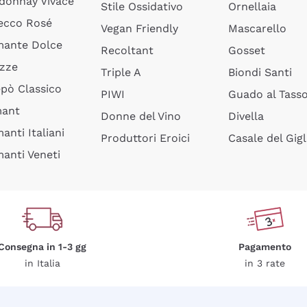
donnay Vivace
Stile Ossidativo
Ornellaia
ecco Rosé
Vegan Friendly
Mascarello
ante Dolce
Recoltant
Gosset
izze
Triple A
Biondi Santi
epò Classico
PIWI
Guado al Tass
mant
Donne del Vino
Divella
anti Italiani
Produttori Eroici
Casale del Gigl
anti Veneti
Consegna in 1-3 gg
Pagamento
in Italia
in 3 rate