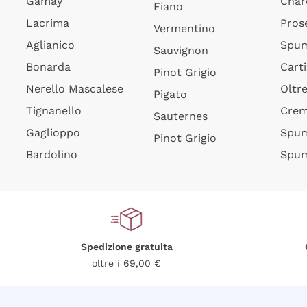
Gamay
Char
Fiano
Lacrima
Pros
Vermentino
Aglianico
Spum
Sauvignon
Bonarda
Cart
Pinot Grigio
Nerello Mascalese
Oltr
Pigato
Tignanello
Cre
Sauternes
Gaglioppo
Spum
Pinot Grigio
Bardolino
Spum
Spedizione gratuita
oltre i 69,00 €