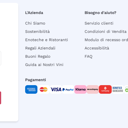
L'Azienda
Bisogno d'aiuto?
Chi Siamo
Servizio clienti
Sostenibilità
Condizioni di Vendita
Enoteche e Ristoranti
Modulo di recesso or
Regali Aziendali
Accessibilità
Buoni Regalo
FAQ
Guida ai Nostri Vini
Pagamenti