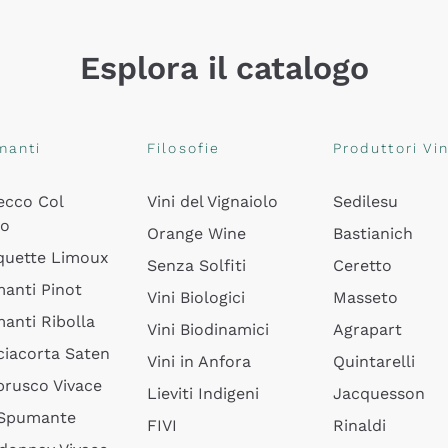
Esplora il catalogo
manti
Filosofie
Produttori Vin
ecco Col
Vini del Vignaiolo
Sedilesu
do
Orange Wine
Bastianich
quette Limoux
Senza Solfiti
Ceretto
anti Pinot
Vini Biologici
Masseto
anti Ribolla
Vini Biodinamici
Agrapart
ciacorta Saten
Vini in Anfora
Quintarelli
rusco Vivace
Lieviti Indigeni
Jacquesson
 Spumante
FIVI
Rinaldi