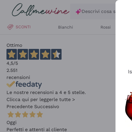
Salta al contenuto principale
Descrivi cosa stai ce
SCONTI
Bianchi
Rossi
Ottimo
4,5
/5
2.551
I
recensioni
Le nostre recensioni a 4 e 5 stelle.
Clicca qui per leggerle tutte >
Precedente
Successivo
Oggi
Perfetti e attenti al cliente