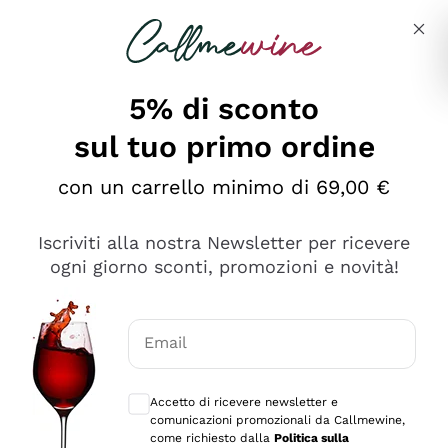
Salta al contenuto principale
Descrivi cosa stai cercando
5% di sconto
sul tuo primo ordine
Ottimo
con un carrello minimo di 69,00 €
4,5
/5
2.566
Iscriviti alla nostra Newsletter per ricevere
recensioni
ogni giorno sconti, promozioni e novità!
Le nostre recensioni a 4 e 5 stelle.
Clicca qui per leggerle tutte >
Email
Precedente
Successivo
Consensi opzionali per ricevere comunica
Accetto di ricevere newsletter e
Oggi
comunicazioni promozionali da Callmewine,
Ordine tutto ok, niente da dire a riguardo. Il sito in se
come richiesto dalla
Politica sulla