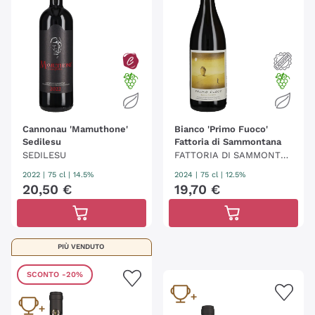
Cannonau 'Mamuthone'
Bianco 'Primo Fuoco'
Sedilesu
Fattoria di Sammontana
SEDILESU
FATTORIA DI SAMMONTA
NA
2022
|
75 cl
| 14.5%
2024
|
75 cl
| 12.5%
20
,
50
€
19
,
70
€
PIÙ VENDUTO
SCONTO
-20%