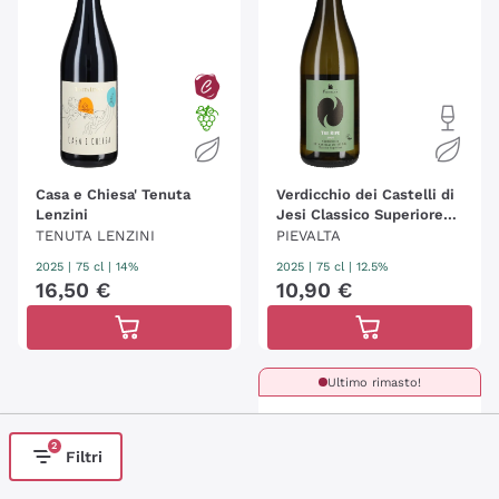
Casa e Chiesa' Tenuta
Verdicchio dei Castelli di
Lenzini
Jesi Classico Superiore
'Tre Ripe Pievalta
TENUTA LENZINI
PIEVALTA
2025
|
75 cl
| 14%
2025
|
75 cl
| 12.5%
16
,
50
€
10
,
90
€
Ultimo rimasto!
2
Filtri