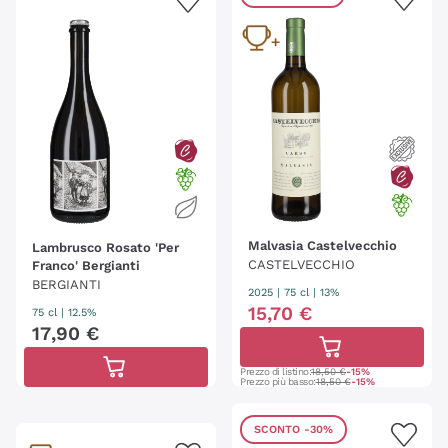
Malvasia Castelvecchio
Lambrusco Rosato 'Per
CASTELVECCHIO
Franco' Bergianti
BERGIANTI
2025
|
75 cl
| 13%
15
,
70
€
75 cl
| 12.5%
17
,
90
€
Prezzo di listino:
18,50 €
-15%
Prezzo più basso:
18,50 €
-15%
SCONTO
-30%