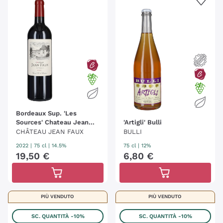
Bordeaux Sup. 'Les
Sources' Chateau Jean
'Artigli' Bulli
Faux
CHÂTEAU JEAN FAUX
BULLI
2022
|
75 cl
| 14.5%
75 cl
| 12%
19
,
50
€
6
,
80
€
PIÙ VENDUTO
PIÙ VENDUTO
SC. QUANTITÀ
-10%
SC. QUANTITÀ
-10%