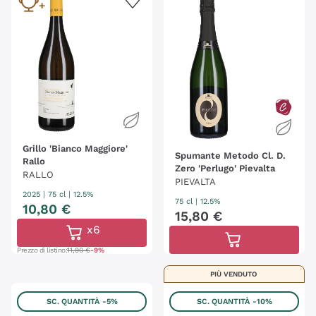
Grillo 'Bianco Maggiore'
Spumante Metodo Cl. D.
Rallo
Zero 'Perlugo' Pievalta
RALLO
PIEVALTA
2025
|
75 cl
| 12.5%
75 cl
| 12.5%
10
,
80
€
15
,
80
€
x6
Prezzo di listino:
11,90 €
-9%
PIÙ VENDUTO
SC. QUANTITÀ
-5%
SC. QUANTITÀ
-10%