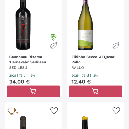
Cannonau Riserva
Zibibbo Secco 'Al Qasar'
'Carnevale' Sedilesu
Rallo
SEDILESU
RALLO
2021
|
75 cl
| 15%
2025
|
75 cl
| 12%
34
,
00
€
12
,
40
€