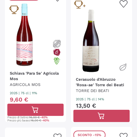
Schiava 'Para Se' Agricola
Mos
Cerasuolo d'Abruzzo
AGRICOLA MOS
'Rosa-ae' Torre dei Beati
TORRE DEI BEATI
2025
|
75 cl
| 11%
9
,
60
€
2025
|
75 cl
| 14%
13
,
50
€
Prezzo di listino:
16,00 €
-40%
Prezzo più basso:
16,00 €
-40%
SCONTO
-15%