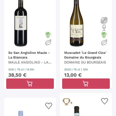
So San Angiolino Maule -
Muscadet 'Le Grand Clos'
La Biancara
Domaine du Bourgeais
MAULE ANGIOLINO - LA B
DOMAINE DU BOURGEAIS
IANCARA
2021
|
75 cl
| 14.5%
2023
|
75 cl
| 12%
38
,
50
€
13
,
00
€