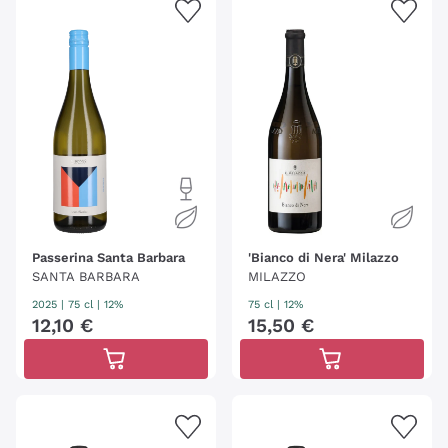
Passerina Santa Barbara
'Bianco di Nera' Milazzo
SANTA BARBARA
MILAZZO
2025
|
75 cl
| 12%
75 cl
| 12%
12
,
10
€
15
,
50
€