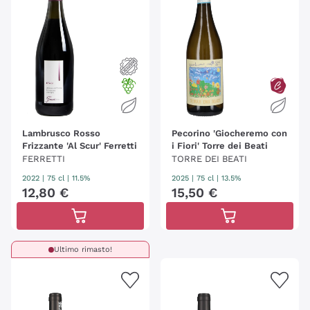
Lambrusco Rosso
Pecorino 'Giocheremo con
Frizzante 'Al Scur' Ferretti
i Fiori' Torre dei Beati
FERRETTI
TORRE DEI BEATI
2022
|
75 cl
| 11.5%
2025
|
75 cl
| 13.5%
12
,
80
€
15
,
50
€
Ultimo rimasto!