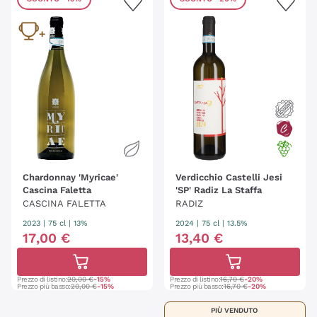
Chardonnay 'Myricae'
Verdicchio Castelli Jesi
Cascina Faletta
'SP' Radiz La Staffa
CASCINA FALETTA
RADIZ
2023
|
75 cl
| 13%
2024
|
75 cl
| 13.5%
17
,
00
€
13
,
40
€
Prezzo di listino:
20,00 €
-15%
Prezzo di listino:
16,70 €
-20%
Prezzo più basso:
20,00 €
-15%
Prezzo più basso:
16,70 €
-20%
PIÙ VENDUTO