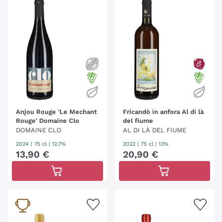
Anjou Rouge 'Le Mechant
Fricandò in anfora Al di là
Rouge' Domaine Clo
del fiume
DOMAINE CLO
AL DI LÀ DEL FIUME
2024
|
75 cl
| 12.7%
2022
|
75 cl
| 13%
13
,
90
€
20
,
90
€