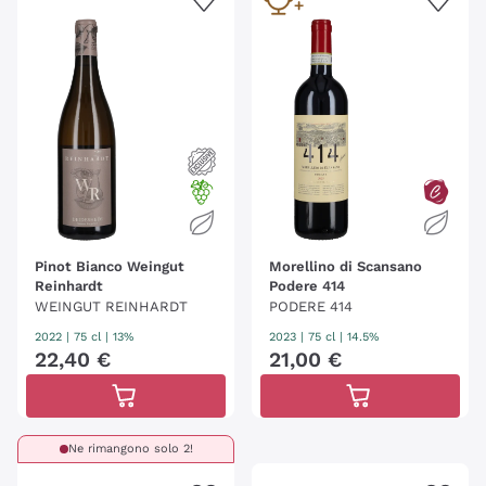
Pinot Bianco Weingut
Morellino di Scansano
Reinhardt
Podere 414
WEINGUT REINHARDT
PODERE 414
2022
|
75 cl
| 13%
2023
|
75 cl
| 14.5%
22
,
40
€
21
,
00
€
Ne rimangono solo 2!