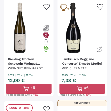
Riesling Trocken
Lambrusco Reggiano
Gutswein Weingut
'Concerto' Ermete Medici
Reinhardt
WEINGUT REINHARDT
MEDICI ERMETE
2024
|
75 cl
| 11.5%
2025
|
75 cl
| 11.5%
12
,
00
€
7
,
38
€
x6
x6
Prezzo di listino:
13,40 €
-10%
Prezzo di listino:
8,20 €
-10%
PIÙ VENDUTO
SCONTO
-40%