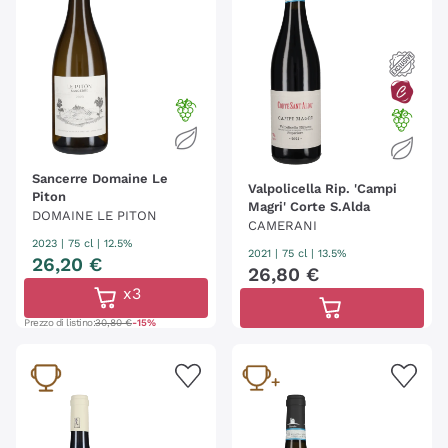
Sancerre Domaine Le
Valpolicella Rip. 'Campi
Piton
Magri' Corte S.Alda
DOMAINE LE PITON
CAMERANI
2023
|
75 cl
| 12.5%
2021
|
75 cl
| 13.5%
26
,
20
€
26
,
80
€
x3
Prezzo di listino:
30,80 €
-15%