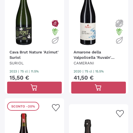
Cava Brut Nature 'Azimut'
Amarone della
Suriol
Valpolicella 'Ruvaln'
Adalia - Camerani
SURIOL
CAMERANI
2023
|
75 cl
| 11.5%
2020
|
75 cl
| 15.5%
15
,
50
€
41
,
50
€
SCONTO
-20%