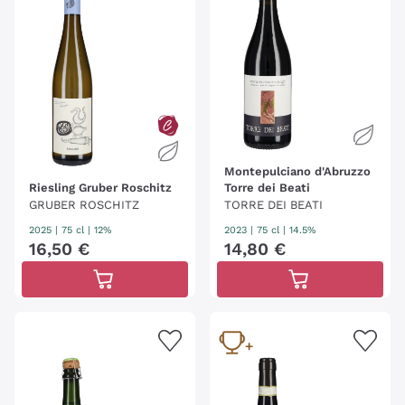
Montepulciano d'Abruzzo
Riesling Gruber Roschitz
Torre dei Beati
GRUBER ROSCHITZ
TORRE DEI BEATI
2025
|
75 cl
| 12%
2023
|
75 cl
| 14.5%
16
,
50
€
14
,
80
€