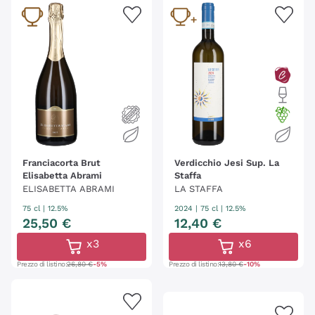
Franciacorta Brut
Verdicchio Jesi Sup. La
Elisabetta Abrami
Staffa
ELISABETTA ABRAMI
LA STAFFA
75 cl
| 12.5%
2024
|
75 cl
| 12.5%
25
,
50
€
12
,
40
€
x3
x6
Prezzo di listino:
26,80 €
-5%
Prezzo di listino:
13,80 €
-10%