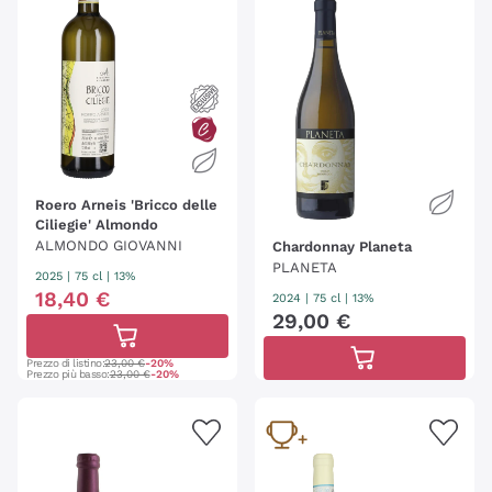
Roero Arneis 'Bricco delle
Ciliegie' Almondo
ALMONDO GIOVANNI
Chardonnay Planeta
PLANETA
2025
|
75 cl
| 13%
18
,
40
€
2024
|
75 cl
| 13%
29
,
00
€
Prezzo di listino:
23,00 €
-20%
Prezzo più basso:
23,00 €
-20%