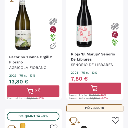
certificati,
limitando l’uso dei solfiti
. Diversi enti
certificatori hanno il compito di assicurarsi che
queste condizioni vengano rispettate,
salvaguardando così il valore di una produzione in
forte crescita, sempre più qualitativa, sostenibile,
territoriale e genuina.
Rioja 'El Marujo' Señorio
Pecorino 'Donna Orgilla'
De Librares
Fiorano
SEÑORIO DE LIBRARES
AGRICOLA FIORANO
2024
|
75 cl
| 13%
2025
|
75 cl
| 13%
7
,
80
€
13
,
80
€
x6
Prezzo di listino:
13,00 €
-40%
Prezzo di listino:
15,30 €
-10%
Prezzo più basso:
13,00 €
-40%
PIÙ VENDUTO
SC. QUANTITÀ
-9%