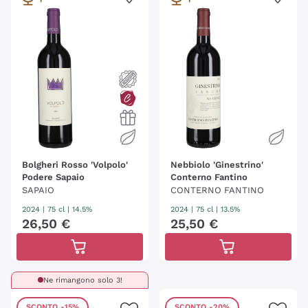
Bolgheri Rosso 'Volpolo'
Nebbiolo 'Ginestrino'
Podere Sapaio
Conterno Fantino
SAPAIO
CONTERNO FANTINO
2024
|
75 cl
| 14.5%
2024
|
75 cl
| 13.5%
26
,
50
€
25
,
50
€
Ne rimangono solo 3!
SCONTO
-15%
SCONTO
-20%