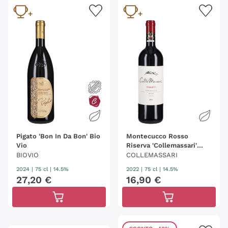
Pigato 'Bon In Da Bon' Bio
Montecucco Rosso
Vio
Riserva 'Collemassari'
Collemassari
BIOVIO
COLLEMASSARI
2024
|
75 cl
| 14.5%
2022
|
75 cl
| 14.5%
27
,
20
€
16
,
90
€