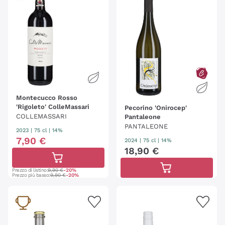
Montecucco Rosso
'Rigoleto' ColleMassari
Pecorino 'Onirocep'
COLLEMASSARI
Pantaleone
PANTALEONE
2023
|
75 cl
| 14%
7
,
90
€
2024
|
75 cl
| 14%
18
,
90
€
Prezzo di listino:
9,90 €
-20%
Prezzo più basso:
9,90 €
-20%