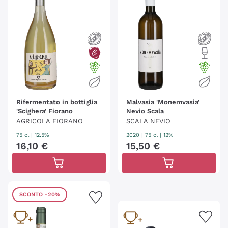
Rifermentato in bottiglia
Malvasia 'Monemvasìa'
'Scighera' Fiorano
Nevio Scala
AGRICOLA FIORANO
SCALA NEVIO
75 cl
| 12.5%
2020
|
75 cl
| 12%
16
,
10
€
15
,
50
€
SCONTO
-20%