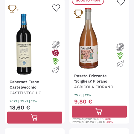
SCONTO
-40%
Rosato Frizzante
'Scighera' Fiorano
Cabernet Franc
AGRICOLA FIORANO
Castelvecchio
CASTELVECCHIO
75 cl
| 13%
9
,
80
€
2022
|
75 cl
| 13%
18
,
60
€
Prezzo di listino:
16,40 €
-40%
Prezzo più basso:
16,40 €
-40%