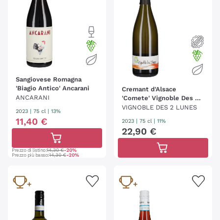
Sangiovese Romagna
'Biagio Antico' Ancarani
Cremant d'Alsace
ANCARANI
'Comete' Vignoble Des 2
Lunes
VIGNOBLE DES 2 LUNES
2023
|
75 cl
| 13%
11
,
40
€
2023
|
75 cl
| 11%
22
,
90
€
Prezzo di listino:
14,30 €
-20%
Prezzo più basso:
14,30 €
-20%