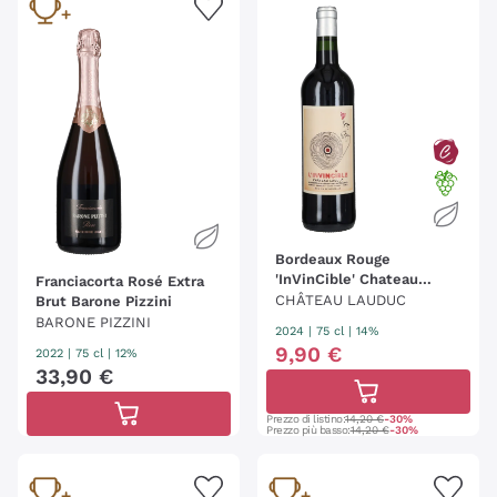
Bordeaux Rouge
'InVinCible' Chateau
Franciacorta Rosé Extra
Lauduc
CHÂTEAU LAUDUC
Brut Barone Pizzini
BARONE PIZZINI
2024
|
75 cl
| 14%
9
,
90
€
2022
|
75 cl
| 12%
33
,
90
€
Prezzo di listino:
14,20 €
-30%
Prezzo più basso:
14,20 €
-30%