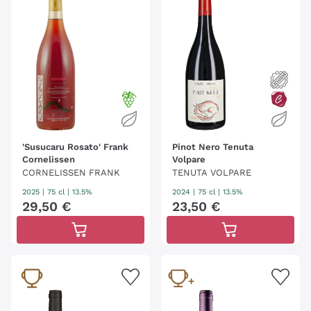
'Susucaru Rosato' Frank
Pinot Nero Tenuta
Cornelissen
Volpare
CORNELISSEN FRANK
TENUTA VOLPARE
2025
|
75 cl
| 13.5%
2024
|
75 cl
| 13.5%
29
,
50
€
23
,
50
€