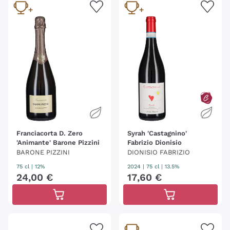
Franciacorta D. Zero
Syrah 'Castagnino'
'Animante' Barone Pizzini
Fabrizio Dionisio
BARONE PIZZINI
DIONISIO FABRIZIO
75 cl
| 12%
2024
|
75 cl
| 13.5%
24
,
00
€
17
,
60
€