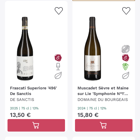
Frascati Superiore '496'
Muscadet Sèvre et Maine
De Sanctis
sur Lie 'Symphonie N°1'
Domaine du Bourgeais
DE SANCTIS
DOMAINE DU BOURGEAIS
2025
|
75 cl
| 13%
2024
|
75 cl
| 12%
13
,
50
€
15
,
80
€