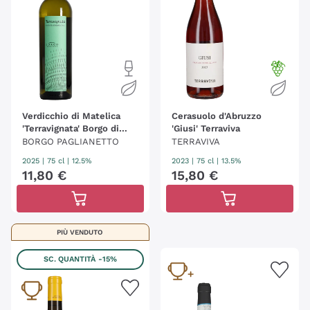
Verdicchio di Matelica
Cerasuolo d'Abruzzo
'Terravignata' Borgo di
'Giusi' Terraviva
Paglianetto
BORGO PAGLIANETTO
TERRAVIVA
2025
|
75 cl
| 12.5%
2023
|
75 cl
| 13.5%
11
,
80
€
15
,
80
€
PIÙ VENDUTO
SC. QUANTITÀ
-15%